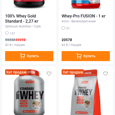
100% Whey Gold
Whey-Pro FUSION - 1 кг
Standard - 2,27 кг
Amix
•
Великобритания
Optimum Nutrition
•
США
51
137
5555₴
4999₴
2057₴
82 ₴ / порция
62 ₴ / порция
Купить
Купить
Хит продаж
Хит продаж