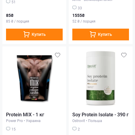
51
33
85₴
1555₴
85 ₴ / порция
52 ₴ / порция
Купить
Купить
Protein MIX - 1 кг
Soy Protein Isolate - 390 г
Power Pro
•
Украина
Ostrovit
•
Польша
15
2