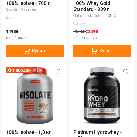
100% Isolate - 700 г
100% Whey Gold
Standard - 909 г
Sporter
•
Украина
Optimum Nutrition
•
США
8
137
1498₴
2526₴
2259₴
65 ₴ / порция
94 ₴ / порция
Купить
Купить
Хит продаж
100% Isolate - 1,8 кг
Platinum Hydrowhey -