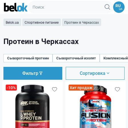
RU
UA
Belok.ua
Спортивное питание
Протеин в Черкассах
Протеин в Черкассах
Сывороточный протеин
Сывороточный изолят
Комплексный
Фильтр
Сортировка
-10%
Хит продаж