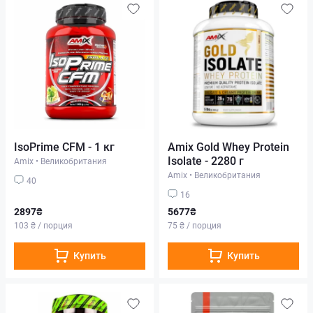
IsoPrime CFM - 1 кг
Amix Gold Whey Protein
Isolate - 2280 г
Amix
•
Великобритания
Amix
•
Великобритания
40
16
2897₴
5677₴
103 ₴ / порция
75 ₴ / порция
Купить
Купить