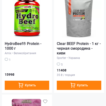
HydroBeef® Protein -
Clear BEEF Protein - 1 кг -
1000 г
черная смородина -
киви
Amix
•
Великобритания
Sporter
•
Украина
1
5
1140₴
1599₴
35 ₴ / порция
Купить
Купить