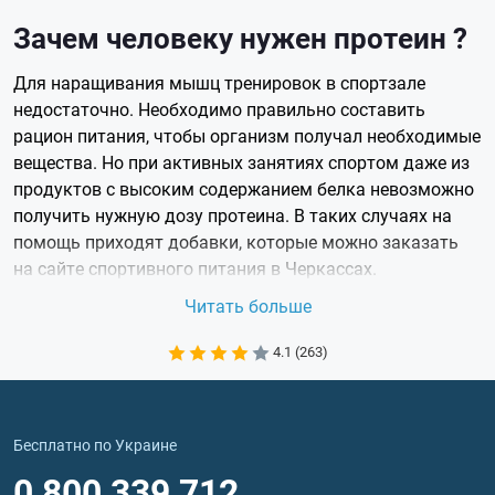
Зачем человеку нужен протеин ?
Для наращивания мышц тренировок в спортзале
недостаточно. Необходимо правильно составить
рацион питания, чтобы организм получал необходимые
вещества. Но при активных занятиях спортом даже из
продуктов с высоким содержанием белка невозможно
получить нужную дозу протеина. В таких случаях на
помощь приходят добавки, которые можно заказать
на сайте спортивного питания в Черкассах.
Протеин нужен организму человека для:
Читать больше
формирования красивого мышечного рельефа
тела;
4.1 (263)
регенерирования поврежденных связок и тканей;
нормализации водного баланса;
поддержания стабильного веса;
Бесплатно по Украине
повышения выносливости мышц;
0 800 339 712
обеспечения организма энергией.