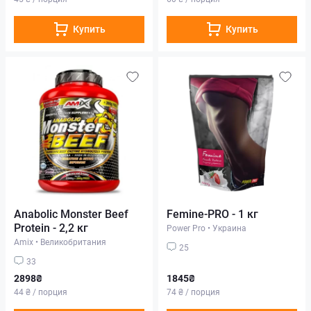
Купить
Купить
Anabolic Monster Beef
Femine-PRO - 1 кг
Protein - 2,2 кг
Power Pro
•
Украина
Amix
•
Великобритания
25
33
2898₴
1845₴
44 ₴ / порция
74 ₴ / порция