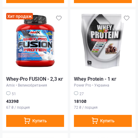
Хит продаж
Whey-Pro FUSION - 2,3 кг
Whey Protein - 1 кг
Amix
•
Великобритания
Power Pro
•
Украина
51
27
4339₴
1810₴
67 ₴ / порция
72 ₴ / порция
Купить
Купить