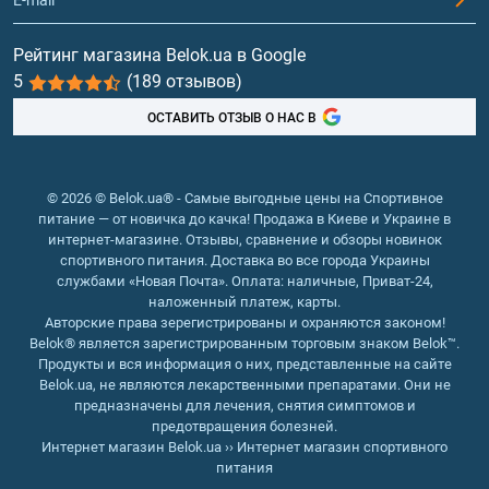
Где купить протеин в Черкассах ?
Витамины и минералы
Рейтинг магазина Belok.ua в Google
В специализированном магазине спортивного питания
5
(189 отзывов)
Рыбий жир, жирные кислоты
можно заказать любые виды белковых добавок. В
ОСТАВИТЬ ОТЗЫВ О НАС В
каталоге представлена продукция лучших
производителей. Совершить покупку можно даже
онлайн. Цены зависят от вида добавки и формы ее
© 2026 © Belok.ua® - Самые выгодные цены на Спортивное
выпуска. Самым недорогим является растительный
питание — от новичка до качка! Продажа в Киеве и Украине в
протеин, а для наращивания мышечной массы и
интернет-магазине. Отзывы, сравнение и обзоры новинок
похудения рекомендуется выбирать казеин. Он стоит
спортивного питания. Доставка во все города Украины
службами «Новая Почта». Оплата: наличные, Приват-24,
дороже, но повышает эффективность тренировок и
наложенный платеж, карты.
диет. Доставка протеина по Черкассам возможна на
Авторские права зерегистрированы и охраняются законом!
склад перевозчика.
Belok® является зарегистрированным торговым знаком Belok™.
Продукты и вся информация о них, представленные на сайте
Belok.ua, не являются лекарственными препаратами. Они не
предназначены для лечения, снятия симптомов и
предотвращения болезней.
Интернет магазин Belok.ua
››
Интернет магазин спортивного
питания