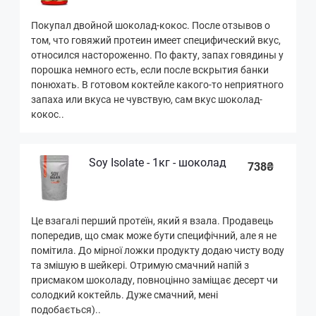
Покупал двойной шоколад-кокос. После отзывов о
том, что говяжий протеин имеет специфический вкус,
относился настороженно. По факту, запах говядины у
порошка немного есть, если после вскрытия банки
понюхать. В готовом коктейле какого-то неприятного
запаха или вкуса не чувствую, сам вкус шоколад-
кокос..
Soy Isolate - 1кг - шоколад
738₴
Це взагалі перший протеїн, який я взала. Продавець
попередив, що смак може бути специфічний, але я не
помітила. До мірної ложки продукту додаю чисту воду
та змішую в шейкері. Отримую смачний напій з
присмаком шоколаду, повноцінно заміщає десерт чи
солодкий коктейль. Дуже смачний, мені
подобається)..