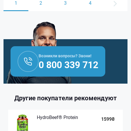
1
2
3
4
Возникли вопросы? Звони!
0 800 339 712
Другие покупатели рекомендуют
HydroBeef® Protein
1599₴