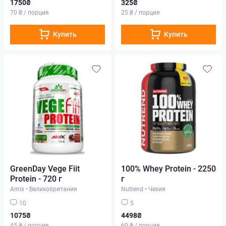
1750₴
325₴
70 ₴ / порция
25 ₴ / порция
Купить
Купить
GreenDay Vege Fiit
100% Whey Protein - 2250
Protein - 720 г
г
Amix
•
Великобритания
Nutrend
•
Чехия
10
5
1075₴
4498₴
45 ₴ / порция
60 ₴ / порция