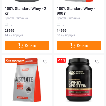
100% Standard Whey - 2
100% Standard Whey -
кг
900 г
Sporter
•
Украина
Sporter
•
Украина
19
19
2899₴
1499₴
44 ₴ / порция
50 ₴ / порция
Купить
Купить
Хит продаж
-11%