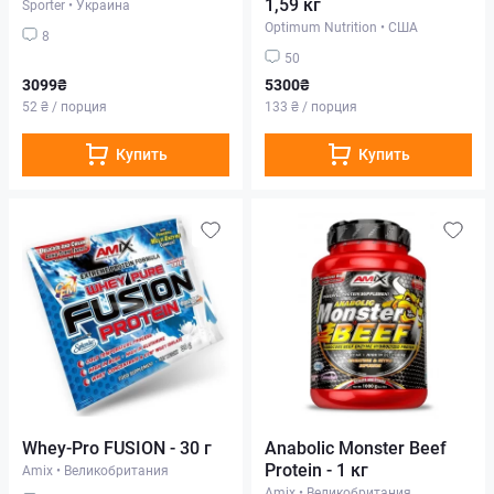
1,59 кг
Sporter
•
Украина
Optimum Nutrition
•
США
8
50
3099₴
5300₴
52 ₴ / порция
133 ₴ / порция
Купить
Купить
Whey-Pro FUSION - 30 г
Anabolic Monster Beef
Protein - 1 кг
Amix
•
Великобритания
Amix
•
Великобритания