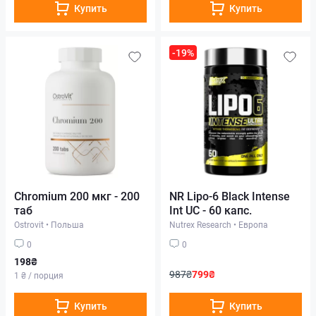
Купить
Купить
-19%
Chromium 200 мкг - 200
NR Lipo-6 Black Intense
таб
Int UC - 60 капс.
Ostrovit
•
Польша
Nutrex Research
•
Европа
0
0
198₴
987₴
799₴
1 ₴ / порция
Купить
Купить