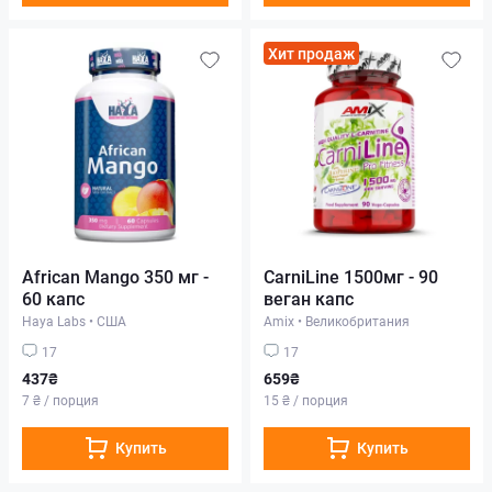
Хит продаж
African Mango 350 мг -
CarniLine 1500мг - 90
60 капс
веган капс
Haya Labs
•
США
Amix
•
Великобритания
17
17
437₴
659₴
7 ₴ / порция
15 ₴ / порция
Купить
Купить