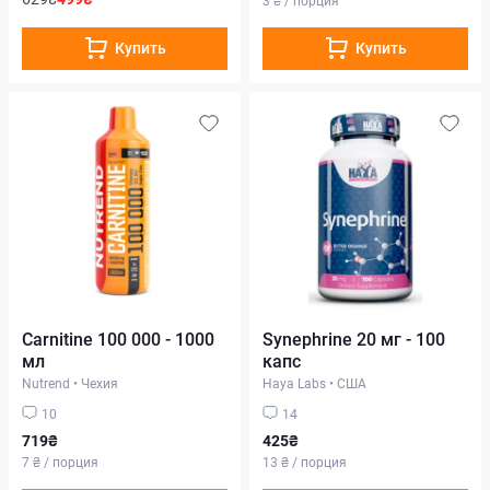
Купить
Купить
Carnitine 100 000 - 1000
Synephrine 20 мг - 100
мл
капс
Nutrend
•
Чехия
Haya Labs
•
США
10
14
719₴
425₴
7 ₴ / порция
13 ₴ / порция