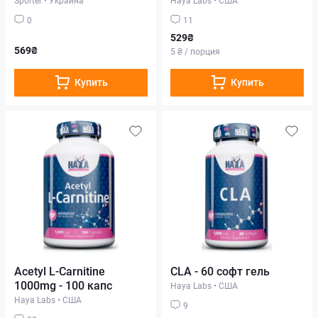
0
11
529₴
569₴
5 ₴ / порция
Купить
Купить
Acetyl L-Carnitine
CLA - 60 софт гель
1000mg - 100 капс
Haya Labs
•
США
Haya Labs
•
США
9