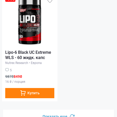
Lipo-6 Black UC Extreme
WLS - 60 жидк. капс
Nutrex Research
•
Европа
5
987₴
849₴
16 ₴ / порция
Купить
Показать еще