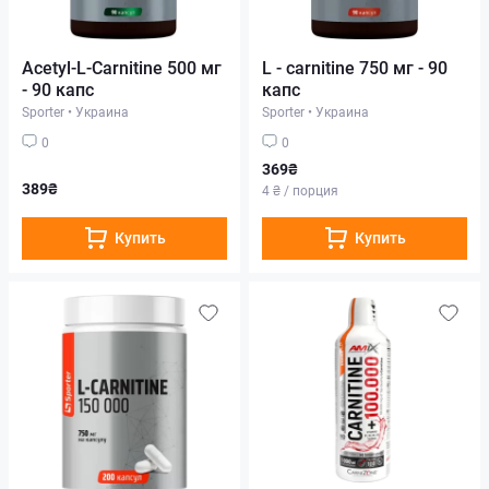
Acetyl-L-Carnitine 500 мг
L - carnitine 750 мг - 90
- 90 капс
капс
Sporter
•
Украина
Sporter
•
Украина
0
0
369₴
389₴
4 ₴ / порция
Купить
Купить