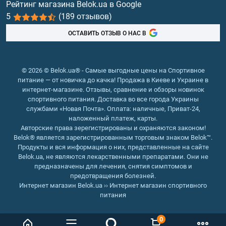
физическую нагрузку согласно вашей схеме
Рейтинг магазина Belok.ua в Google
тренировок и систему питания, разработанную
5
(189 отзывов)
Рыбий жир, жирные кислоты
специально под вас.
ОСТАВИТЬ ОТЗЫВ О НАС В
У торговой марки Belok можно купить спортивные
жиросжигатели в Хмельницком только проверенных
американских и европейских производителей,
© 2026 © Belok.ua® - Самые выгодные цены на Спортивное
обладающих соответствующими сертификатами
питание — от новичка до качка! Продажа в Киеве и Украине в
качества и безопасности для здоровья. К каждому
интернет-магазине. Отзывы, сравнение и обзоры новинок
препарату прилагается инструкция с рекомендациями
спортивного питания. Доставка во все города Украины
службами «Новая Почта». Оплата: наличные, Приват-24,
по употреблению продукта.
наложенный платеж, карты.
Авторские права зерегистрированы и охраняются законом!
Как доставляют жиросжигатели
Belok® является зарегистрированным торговым знаком Belok™.
в Хмельницком
Продукты и вся информация о них, представленные на сайте
Belok.ua, не являются лекарственными препаратами. Они не
предназначены для лечения, снятия симптомов и
Создание красивого и спортивного, а главное,
предотвращения болезней.
здорового тела отнимает много времени и сил.
Интернет магазин Belok.ua
››
Интернет магазин спортивного
Физические нагрузки, система питания, здоровый
питания
образ жизни тесно вплетаются в ежедневную рутину и
превращаются в стиль жизни. Мы поможем
0