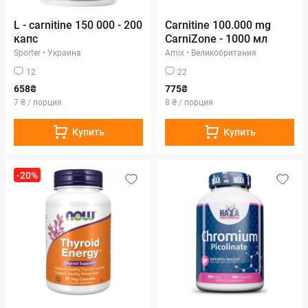
L - carnitine 150 000 - 200
Carnitine 100.000 mg
капс
CarniZone - 1000 мл
Sporter
•
Украина
Amix
•
Великобритания
12
22
658₴
775₴
7 ₴ / порция
8 ₴ / порция
Купить
Купить
-20%