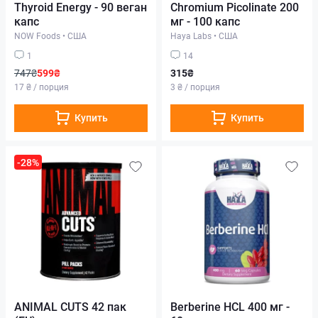
Thyroid Energy - 90 веган
Chromium Picolinate 200
капс
мг - 100 капс
NOW Foods
•
США
Haya Labs
•
США
1
14
747₴
599₴
315₴
17 ₴ / порция
3 ₴ / порция
Купить
Купить
-28%
ANIMAL CUTS 42 пак
Berberine HCL 400 мг -