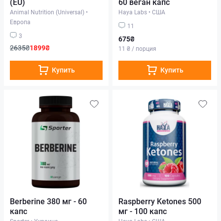
(EU)
60 веган капс
Animal Nutrition (Universal)
•
Haya Labs
•
США
Европа
11
3
675₴
2635₴
1899₴
11 ₴ / порция
Купить
Купить
Berberine 380 мг - 60
Raspberry Ketones 500
капс
мг - 100 капс
Sporter
•
Украина
Haya Labs
•
США