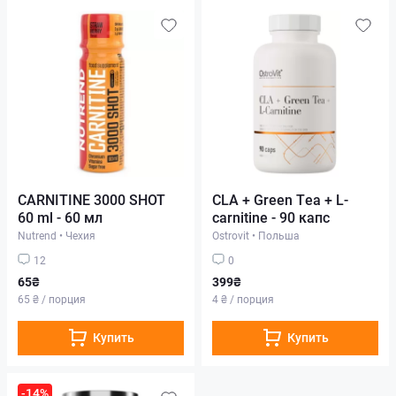
CARNITINE 3000 SHOT
CLA + Green Tea + L-
60 ml - 60 мл
carnitine - 90 капс
Nutrend
•
Чехия
Ostrovit
•
Польша
12
0
65₴
399₴
65 ₴ / порция
4 ₴ / порция
Купить
Купить
-14%