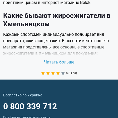
приятным ценам в интернет-магазине Belok.
Какие бывают жиросжигатели в
Хмельницком
Каждый спортсмен индивидуально подбирает вид
препарата, сжигающего жир. В ассортименте нашего
магазина представлены все основные спортивные
жиросжигатели в Хмельницком для похудения:
бета-адреномиметики,
Читать больше
термогенники,
липотропики,
4.3 (74)
аноретики,
блокаторы калорий.
Покупая жиросжигатели в Хмельницком у торговой
Бесплатно по Украине
марки Belok вас проконсультируют и помогут выбрать
0 800 339 712
оптимальный препарат, который не только
способствует снижению лишнего веса, но и
оздоровлению организма в целом. Консультация
График интернет‑магазина: