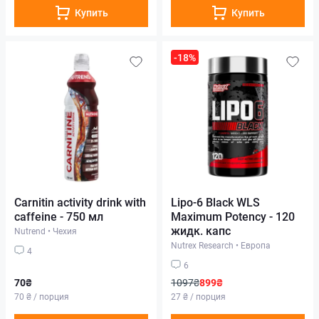
Купить
Купить
-18%
Carnitin activity drink with
Lipo-6 Black WLS
caffeine - 750 мл
Maximum Potency - 120
жидк. капс
Nutrend
•
Чехия
Nutrex Research
•
Европа
4
6
70₴
1097₴
899₴
70 ₴ / порция
27 ₴ / порция