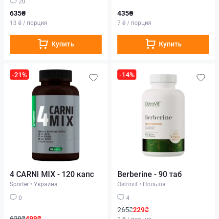
20
635₴
435₴
13 ₴ / порция
7 ₴ / порция
Купить
Купить
-21%
-14%
4 CARNI MIX - 120 капс
Berberine - 90 таб
Sporter
•
Украина
Ostrovit
•
Польша
0
4
265₴
229₴
629₴
499₴
3 ₴ / порция