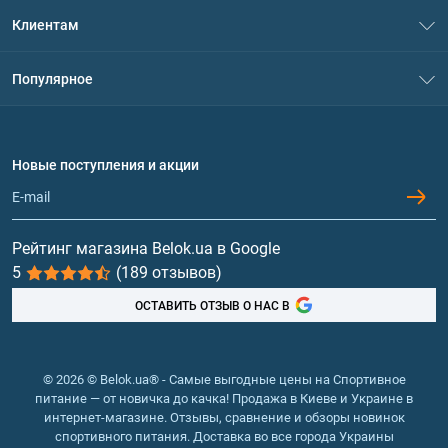
О нас
Клиентам
Контакты
Система скидок
Популярное
Политика конфиденциальности
Доставка и оплата
Аминокислоты
Договор присоединения
Вопросы и ответы
Протеин
Новые поступления и акции
Обмен и возврат
Контакты и адреса магазинов
Гейнеры
Витамины и минералы
Рейтинг магазина Belok.ua в Google
5
(189 отзывов)
Рыбий жир, жирные кислоты
ОСТАВИТЬ ОТЗЫВ О НАС В
© 2026 © Belok.ua® - Самые выгодные цены на Спортивное
питание — от новичка до качка! Продажа в Киеве и Украине в
интернет-магазине. Отзывы, сравнение и обзоры новинок
спортивного питания. Доставка во все города Украины