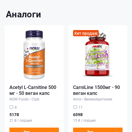
Аналоги
Хит продаж
Acetyl L-Carnitine 500
CarniLine 1500мг - 90
мг - 50 веган капс
веган капс
NOW Foods
•
США
Amix
•
Великобритания
8
17
517₴
659₴
21 ₴ / порция
15 ₴ / порция