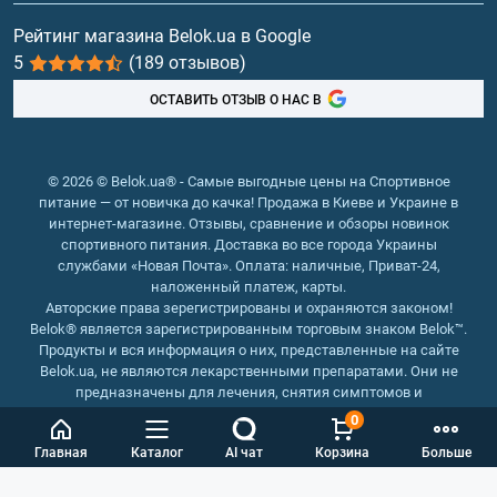
Витамины и минералы
Рейтинг магазина Belok.ua в Google
5
(189 отзывов)
Рыбий жир, жирные кислоты
ОСТАВИТЬ ОТЗЫВ О НАС В
© 2026 © Belok.ua® - Самые выгодные цены на Спортивное
питание — от новичка до качка! Продажа в Киеве и Украине в
интернет-магазине. Отзывы, сравнение и обзоры новинок
спортивного питания. Доставка во все города Украины
службами «Новая Почта». Оплата: наличные, Приват-24,
наложенный платеж, карты.
Авторские права зерегистрированы и охраняются законом!
Belok® является зарегистрированным торговым знаком Belok™.
Продукты и вся информация о них, представленные на сайте
Belok.ua, не являются лекарственными препаратами. Они не
предназначены для лечения, снятия симптомов и
предотвращения болезней.
0
Интернет магазин Belok.ua
››
Интернет магазин спортивного
Главная
Каталог
AI чат
Корзина
Больше
питания