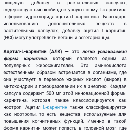
пищевую добавку в растительных капсулах,
содержащую высокобиодоступную форму L-карнитина
в форме гидрохлорида ацетил-L-карнитина. Благодаря
использованию дополнительных веществ в
растительных капсулах, добавку ацетил L-карнитин
(HCl) могут употреблять веганы и вегетарианцы.
Ацетил-L-карнитин (АЛК)
— это
легко усваиваемая
форма карнитина
, который является одним из
популярных жиросжигателей. Эта аминокислота
естественным образом встречается в организме, где
она участвует в переносе жирных кислот (жиров) в
митохондрии и преобразовании их в энергию. Каждая
капсула содержит 500 мг этой инновационной формы
карнитина, которая также классифицируется как
ноотроп. Ацетил
L-карнитин
также классифицируется
как ноотропы, то есть вещества, используемые для
повышения когнитивных функций. Именно в такой
форме карнитин может попасть в головной мозг, где