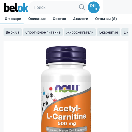
RU
UA
О товаре
Описание
Состав
Аналоги
Отзывы (8)
Belok.ua
Спортивное питание
Жиросжигатели
L-карнитин
L ка