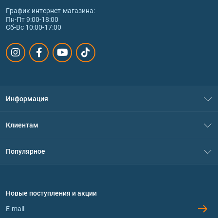
График интернет‑магазина:
Пн-Пт 9:00-18:00
Сб-Вс 10:00-17:00
Информация
О нас
Клиентам
Контакты
Система скидок
Популярное
Политика конфиденциальности
Доставка и оплата
Аминокислоты
Договор присоединения
Вопросы и ответы
Протеин
Новые поступления и акции
Обмен и возврат
Контакты и адреса магазинов
Гейнеры