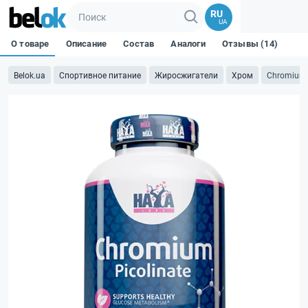
RU
UA
О товаре
Описание
Состав
Аналоги
Отзывы (14)
Belok.ua
Спортивное питание
Жиросжигатели
Хром
Chromium P