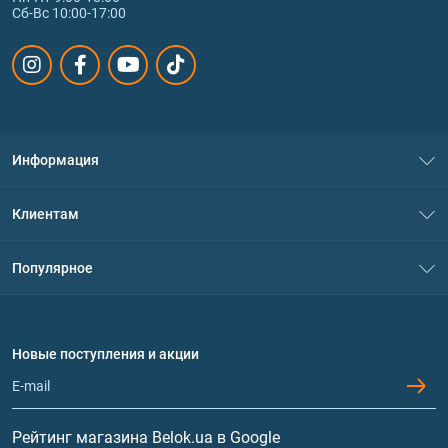
Сб-Вс 10:00-17:00
Информация
О нас
Клиентам
Контакты
Система скидок
Популярное
Политика конфиденциальности
Доставка и оплата
Аминокислоты
Договор присоединения
Вопросы и ответы
Протеин
Новые поступления и акции
Обмен и возврат
Контакты и адреса магазинов
Гейнеры
Витамины и минералы
Рейтинг магазина Belok.ua в Google