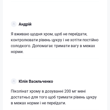
Андрій
Я вживаю щодня хром, щоб не переїдати,
контролювати рівень цукру і не хотіти постійно
солодкого. Допомагає тримати вагу в межах
норми.
Юлія Васильченко
Піколінат хрому в дозуванні 200 мг мені
достатньо для того щоб тримати рівень цукру
в межах норми і не переїдати.