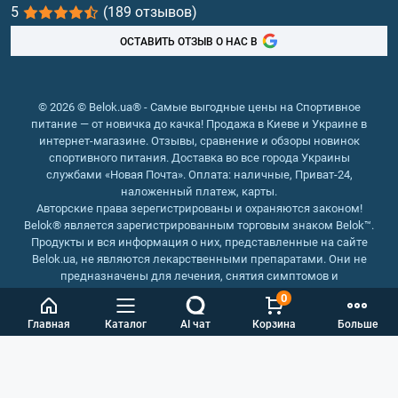
5
(189 отзывов)
Рыбий жир, жирные кислоты
ОСТАВИТЬ ОТЗЫВ О НАС В
© 2026 © Belok.ua® - Самые выгодные цены на Спортивное
питание — от новичка до качка! Продажа в Киеве и Украине в
интернет-магазине. Отзывы, сравнение и обзоры новинок
спортивного питания. Доставка во все города Украины
службами «Новая Почта». Оплата: наличные, Приват-24,
наложенный платеж, карты.
Авторские права зерегистрированы и охраняются законом!
Belok® является зарегистрированным торговым знаком Belok™.
Продукты и вся информация о них, представленные на сайте
Belok.ua, не являются лекарственными препаратами. Они не
предназначены для лечения, снятия симптомов и
предотвращения болезней.
0
Интернет магазин Belok.ua
››
Интернет магазин спортивного
Главная
Каталог
AI чат
Корзина
Больше
питания