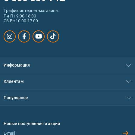
График интернет‑магазина:
Пн-Пт 9:00-18:00
Сб-Вс 10:00-17:00
Информация
О нас
Клиентам
Контакты
Система скидок
Популярное
Политика конфиденциальности
Доставка и оплата
Аминокислоты
Договор присоединения
Вопросы и ответы
Протеин
Новые поступления и акции
Обмен и возврат
Контакты и адреса магазинов
Гейнеры