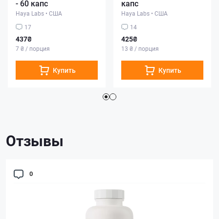
- 60 капс
капс
Haya Labs
•
США
Haya Labs
•
США
17
14
437₴
425₴
7 ₴ / порция
13 ₴ / порция
Купить
Купить
Отзывы
0