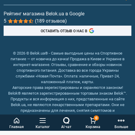
Витамины и минералы
Рейтинг магазина Belok.ua в Google
5
(189 отзывов)
Рыбий жир, жирные кислоты
ОСТАВИТЬ ОТЗЫВ О НАС В
© 2026 © Belok.ua® - Самые выгодные цены на Спортивное
питание — от новичка до качка! Продажа в Киеве и Украине в
интернет-магазине. Отзывы, сравнение и обзоры новинок
спортивного питания. Доставка во все города Украины
службами «Новая Почта». Оплата: наличные, Приват-24,
наложенный платеж, карты.
Авторские права зерегистрированы и охраняются законом!
Belok® является зарегистрированным торговым знаком Belok™.
Продукты и вся информация о них, представленные на сайте
Belok.ua, не являются лекарственными препаратами. Они не
предназначены для лечения, снятия симптомов и
предотвращения болезней.
0
Интернет магазин Belok.ua
››
Интернет магазин спортивного
Главная
Каталог
AI чат
Корзина
Больше
питания