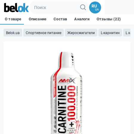
RU
UA
О товаре
Описание
Состав
Аналоги
Отзывы (22)
Belok.ua
Спортивное питание
Жиросжигатели
L-карнитин
L ка