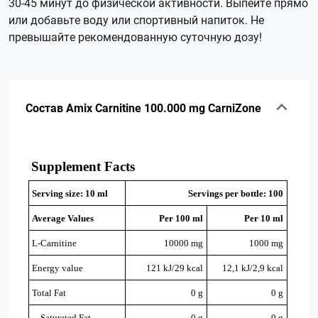
30-45 минут до физической активности. Выпейте прямо
или добавьте воду или спортивный напиток. Не
превышайте рекомендованную суточную дозу!
Состав Amix Carnitine 100.000 mg CarniZone
Supplement Facts
Serving size: 10 ml
Servings per bottle: 100
Average Values
Per 100 ml
Per 10 ml
L-Carnitine
10000 mg
1000 mg
Energy value
121 kJ/29 kcal
12,1 kJ/2,9 kcal
Total Fat
0 g
0 g
Saturated Fat
0 g
0 g