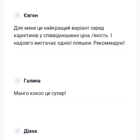
Євген
Для мене це найкращий варіант серед
карнітинів у співвідношенні ціна /якість. І
надовго вистачає однієї пляшки. Рекомендую!
Галина
Манго кокос це супер!
Діана