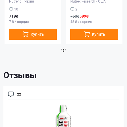
Nutrend
•
Чехия
Nutrex Research
•
США
10
2
719₴
768₴
599₴
7 ₴ / порция
48 ₴ / порция
Купить
Купить
Отзывы
22