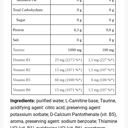
Total Carbohydrate
0 g
0 g
Sugar
0 g
0 g
Protein
6,3 g
0,6 g
Salt
0 g
0 g
Taurine
1000 mg
100 mg
Vitamin B1
25 mg (2273 %*)
2,5 mg (227 %*)
Vitamin B2
15 mg (1071 %*)
1,5 mg (107 %*)
Vitamin B5
60 mg (1000 %*)
6 mg (100 %*)
Vitamin B6
15 mg (1071 %*)
1,5 mg (107 %*)
Ingredients:
purified water, L-Carnitine base, Taurine,
acidifying agent: citric acid; preserving agent:
potassium sorbate; D-Calcium Pantothenate (vit. B5),
aroma, preserving agent: sodium benzoate; Thiamine
HCl (vit. B1), pyridoxine HCl (vit. B6), sweetener: