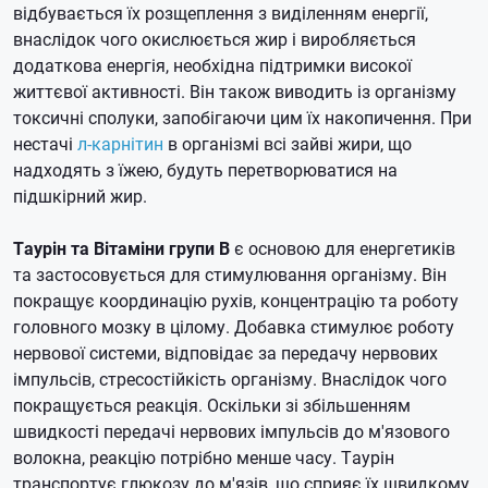
відбувається їх розщеплення з виділенням енергії,
внаслідок чого окислюється жир і виробляється
додаткова енергія, необхідна підтримки високої
життєвої активності.
Він також виводить із організму
токсичні сполуки, запобігаючи цим їх накопичення.
При
нестачі
л-карнітин
в організмі всі зайві жири, що
надходять з їжею, будуть перетворюватися на
підшкірний жир.
Таурін та Вітаміни групи В
є основою для енергетиків
та застосовується для стимулювання організму.
Він
покращує координацію рухів, концентрацію та роботу
головного мозку в цілому.
Добавка стимулює роботу
нервової системи, відповідає за передачу нервових
імпульсів, стресостійкість організму.
Внаслідок чого
покращується реакція.
Оскільки зі збільшенням
швидкості передачі нервових імпульсів до м'язового
волокна, реакцію потрібно менше часу.
Таурін
транспортує глюкозу до м'язів, що сприяє їх швидкому