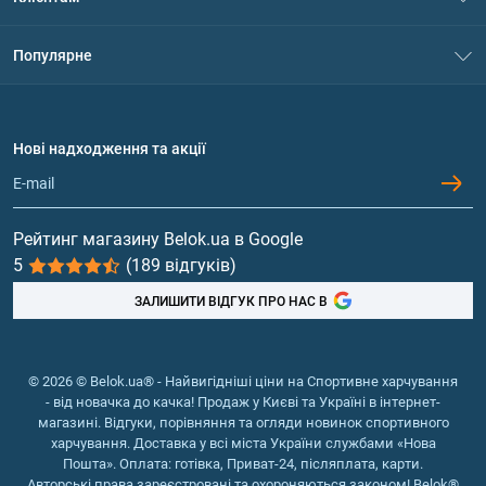
Контакти
Система знижок
Популярне
Політика конфіденційності
Доставка і оплата
Амінокислоти
Договір приєднання
Питання та відповіді
Протеїн
Нові надходження та акції
Обмін та повернення
Контакти та адреси магазинів
Гейнери
Вітаміни та мінерали
Рейтинг магазину Belok.ua в Google
5
(189 відгуків)
Риб'ячий жир, жирні кислоти
ЗАЛИШИТИ ВІДГУК ПРО НАС В
© 2026 © Belok.ua® - Найвигідніші ціни на Спортивне харчування
- від новачка до качка! Продаж у Києві та Україні в інтернет-
магазині. Відгуки, порівняння та огляди новинок спортивного
харчування. Доставка у всі міста України службами «Нова
Пошта». Оплата: готівка, Приват-24, післяплата, карти.
Авторські права зареєстровані та охороняються законом! Belok®