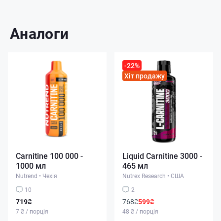
Аналоги
-22%
Хіт продажу
Carnitine 100 000 -
Liquid Carnitine 3000 -
1000 мл
465 мл
Nutrend
•
Чехія
Nutrex Research
•
США
10
2
719₴
768₴
599₴
7 ₴ / порція
48 ₴ / порція