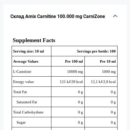
Склад Amix Carnitine 100.000 mg CarniZone
Supplement Facts
Serving size: 10 ml
Servings per bottle: 100
Average Values
Per 100 ml
Per 10 ml
L-Carnitine
10000 mg
1000 mg
Energy value
121 kJ/29 kcal
12,1 kJ/2,9 kcal
Total Fat
0 g
0 g
Saturated Fat
0 g
0 g
Total Carbohydrate
0 g
0 g
Sugar
0 g
0 g