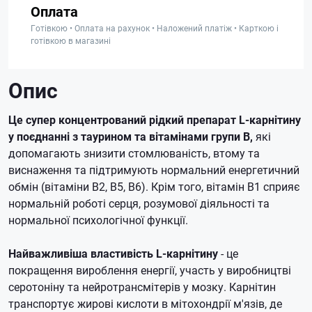
Оплата
Готівкою • Оплата на рахунок • Наложений платіж • Карткою і
готівкою в магазині
Опис
Це супер концентрований рідкий препарат L-карнітину
у поєднанні з таурином та вітамінами групи B,
які
допомагають знизити стомлюваність, втому та
виснаження та підтримують нормальний енергетичний
обмін (вітаміни B2, B5, B6).
Крім того, вітамін B1 сприяє
нормальній роботі серця, розумової діяльності та
нормальної психологічної функції.
Найважливіша властивість L-карнітину
- це
покращення вироблення енергії, участь у виробництві
серотоніну та нейротрансмітерів у мозку.
Карнітин
транспортує жирові кислоти в мітохондрії м'язів, де