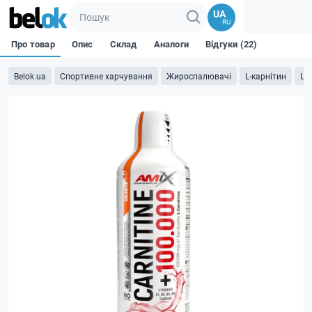
UA
RU
Про товар
Опис
Склад
Аналоги
Відгуки (22)
Belok.ua
Спортивне харчування
Жироспалювачі
L-карнітин
L 