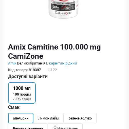
Amix Carnitine 100.000 mg
CarniZone
Amix
Великобританія
L карнітин рідкий
Код товару:
818087
22
Доступні варіанти
1000 мл
100 порцій
7.8 ₴ / порція
Смак
апельсин
Лимон лайм
зелене яблуко
Вишня з малиною
Манго-кокос