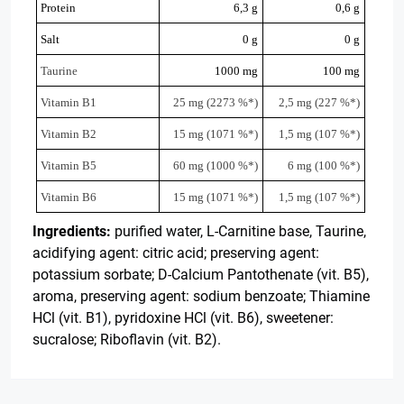
Protein
6,3 g
0,6 g
Salt
0 g
0 g
Taurine
1000 mg
100 mg
Vitamin B1
25 mg (2273 %*)
2,5 mg (227 %*)
Vitamin B2
15 mg (1071 %*)
1,5 mg (107 %*)
Vitamin B5
60 mg (1000 %*)
6 mg (100 %*)
Vitamin B6
15 mg (1071 %*)
1,5 mg (107 %*)
Ingredients:
purified water, L-Carnitine base, Taurine,
acidifying agent: citric acid; preserving agent:
potassium sorbate; D-Calcium Pantothenate (vit. B5),
aroma, preserving agent: sodium benzoate; Thiamine
HCl (vit. B1), pyridoxine HCl (vit. B6), sweetener:
sucralose; Riboflavin (vit. B2).