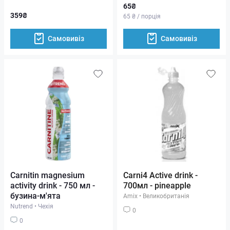
65₴
359₴
65 ₴ / порція
Самовивіз
Самовивіз
Carnitin magnesium
Carni4 Active drink -
activity drink - 750 мл -
700мл - pineapple
бузина-м'ята
Amix
•
Великобританія
Nutrend
•
Чехія
0
0