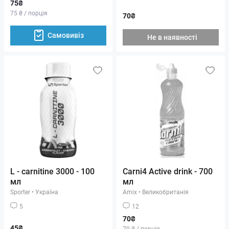
75₴
75 ₴ / порція
70₴
Самовивіз
Не в наявності
L - carnitine 3000 - 100
Carni4 Active drink - 700
мл
мл
Sporter
•
Україна
Amix
•
Великобританія
5
12
70₴
45₴
70 ₴ / порція