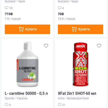
Nutrend
•
Чехія
Nutrend
•
Чехія
10
4
719₴
70₴
7 ₴ / порція
70 ₴ / порція
Купити
Купити
L- carnitine 50000 - 0,5 л
XFat 2in1 SHOT-60 мл
Sporter
•
Україна
Amix
•
Великобританія
0
21