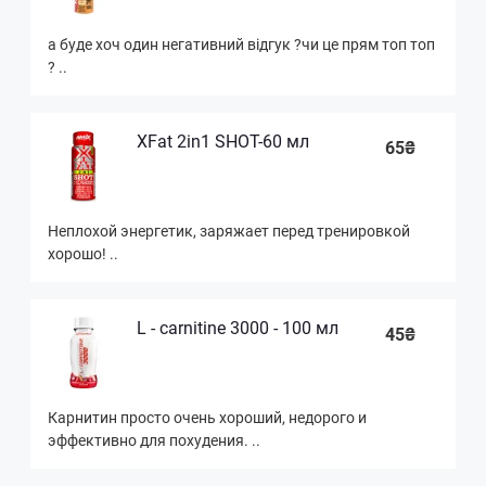
а буде хоч один негативний відгук ?чи це прям топ топ
? ..
XFat 2in1 SHOT-60 мл
65₴
Неплохой энергетик, заряжает перед тренировкой
хорошо! ..
L - carnitine 3000 - 100 мл
45₴
Карнитин просто очень хороший, недорого и
эффективно для похудения. ..