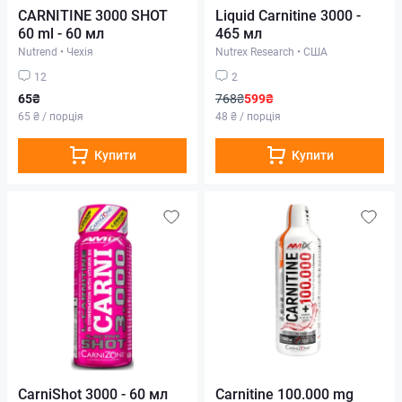
CARNITINE 3000 SHOT
Liquid Carnitine 3000 -
60 ml - 60 мл
465 мл
Nutrend
•
Чехія
Nutrex Research
•
США
12
2
65₴
768₴
599₴
65 ₴ / порція
48 ₴ / порція
Купити
Купити
CarniShot 3000 - 60 мл
Carnitine 100.000 mg