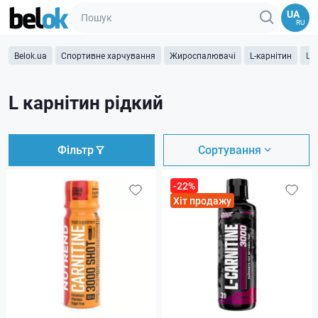
UA
RU
Belok.ua
Спортивне харчування
Жироспалювачі
L-карнітин
L 
L карнітин рідкий
Фільтр
Сортування
-22%
Хіт продажу