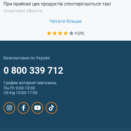
При прийомі цих продуктів спостерігаються такі
позитивні ефекти:
збільшення продуктивності;
Читати більше
підвищення загального тонусу, поліпшення стану
організму в цілому;
4 (29)
зменшення жирових прошарків.
L карнітин рідкий — ціни на сайті
Безкоштовно по Україні
Belok.ua
0 800 339 712
Найменування
Ціна
График интернет‑магазина:
Пн-Пт 9:00-18:00
CARNITINE 3000 SHOT 60 ml - 60 мл
65₴
Сб-Нд 10:00-17:00
Liquid Carnitine 3000 - 465 мл
768₴
CarniShot 3000 - 60 мл
55₴
Carnitine 100.000 mg CarniZone - 1000 мл
775₴