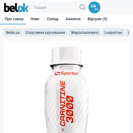
UA
RU
Про товар
Опис
Склад
Аналоги
Відгуки (5)
Belok.ua
Спортивне харчування
Жироспалювачі
L-карнітин
L 