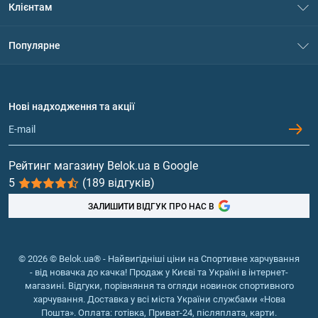
Клієнтам
Контакти
Система знижок
Популярне
Політика конфіденційності
Доставка і оплата
Амінокислоти
Договір приєднання
Питання та відповіді
Протеїн
Нові надходження та акції
Обмін та повернення
Контакти та адреси магазинів
Гейнери
Вітаміни та мінерали
Рейтинг магазину Belok.ua в Google
5
(189 відгуків)
Риб'ячий жир, жирні кислоти
ЗАЛИШИТИ ВІДГУК ПРО НАС В
© 2026 © Belok.ua® - Найвигідніші ціни на Спортивне харчування
- від новачка до качка! Продаж у Києві та Україні в інтернет-
магазині. Відгуки, порівняння та огляди новинок спортивного
харчування. Доставка у всі міста України службами «Нова
Пошта». Оплата: готівка, Приват-24, післяплата, карти.