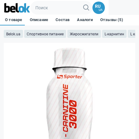
RU
UA
О товаре
Описание
Состав
Аналоги
Отзывы (5)
Belok.ua
Спортивное питание
Жиросжигатели
L-карнитин
L ка