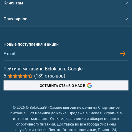
Клиентам
Контакты
Система скидок
Популярное
Политика конфиденциальности
Доставка и оплата
Аминокислоты
Договор присоединения
Вопросы и ответы
Протеин
Новые поступления и акции
Обмен и возврат
Контакты и адреса магазинов
Гейнеры
Витамины и минералы
Рейтинг магазина Belok.ua в Google
5
(189 отзывов)
Рыбий жир, жирные кислоты
ОСТАВИТЬ ОТЗЫВ О НАС В
© 2026 © Belok.ua® - Самые выгодные цены на Спортивное
питание — от новичка до качка! Продажа в Киеве и Украине в
интернет-магазине. Отзывы, сравнение и обзоры новинок
спортивного питания. Доставка во все города Украины
службами «Новая Почта». Оплата: наличные, Приват-24,