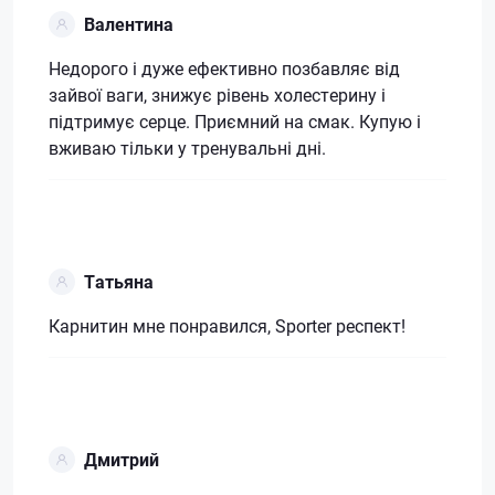
Валентина
Недорого і дуже ефективно позбавляє від
зайвої ваги, знижує рівень холестерину і
підтримує серце. Приємний на смак. Купую і
вживаю тільки у тренувальні дні.
Татьяна
Карнитин мне понравился, Sporter респект!
Дмитрий