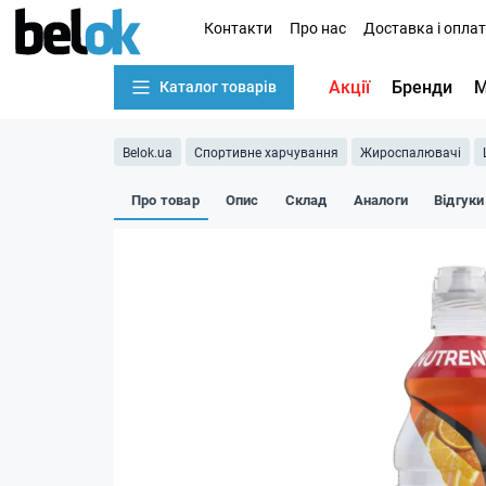
Контакти
Про нас
Доставка і опла
Акції
Бренди
М
Каталог товарів
Belok.ua
Спортивне харчування
Жироспалювачі
Про товар
Опис
Склад
Аналоги
Відгуки