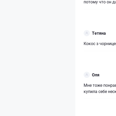
потому что он д
Тетяна
Кокос з чорницею
Оля
Мне тоже понрав
купила себе нес