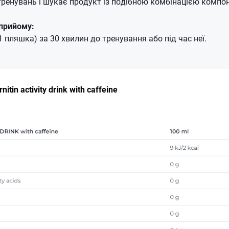
 тренувань і шукає продукт із подібною комбінацією компон
прийому:
 пляшка) за 30 хвилин до тренування або під час неї.
itin activity drink with caffeine