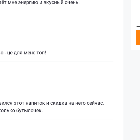
аёт мне энергию и вкусный очень.
—
 - це для мене топ!
ился этот напиток и скидка на него сейчас,
колько бутылочек.