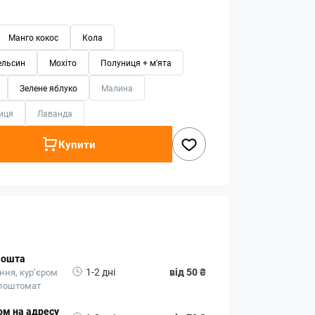
Манго кокос
Кола
ельсин
Мохіто
Полуниця + м'ята
Зелене яблуко
Малина
иця
Лаванда
Купити
Пошта
1-2 дні
від 50 ₴
ння, кур’єром
 поштомат
ом на адресу