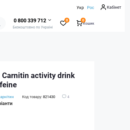
Кабінет
Укр
Рос
0 800 339 712
0
0
Кошик
Безкоштовно по Україні
Carnitin activity drink
feine
карнітин
Код товару:
821430
4
ріанти