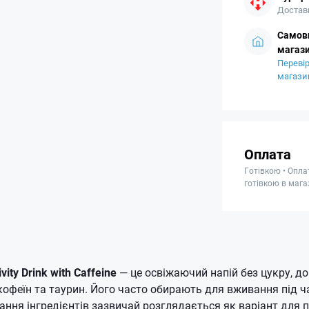
Доставк
Самови
магази
Перевір
магази
Оплата
Готівкою • Опла
готівкою в мага
vity Drink with Caffeine
— це освіжаючий напій без цукру, до
 кофеїн та таурин. Його часто обирають для вживання під ч
ння інгредієнтів зазвичай розглядається як варіант для 