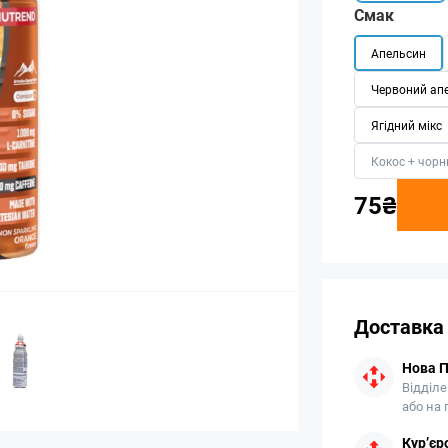
Смак
Апельсин
Червоний ап
Ягідний мікс
Кокос + чорн
75₴
Доставка
Нова 
Відділе
або на
Кур’єр