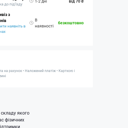
1-2 дні
від 70 ₴
а до під'їзду
віз з
В
нів
безкоштовно
наявності
ити наявніть в
нах
та на рахунок • Наложений платіж • Карткою і
зині
 складу якого
ас фізичних
підтримки