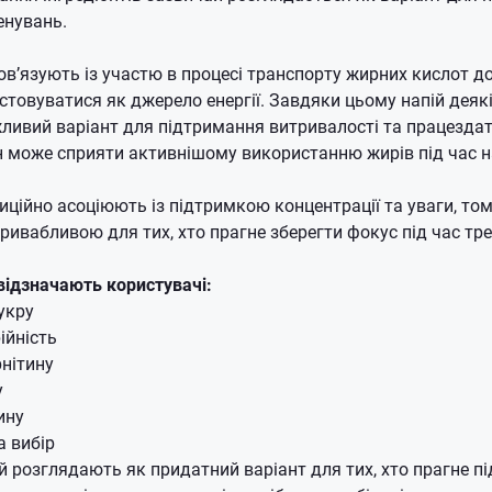
енувань.
ов’язують із участю в процесі транспорту жирних кислот до
товуватися як джерело енергії. Завдяки цьому напій деяк
ивий варіант для підтримання витривалості та працездатн
н може сприяти активнішому використанню жирів під час 
иційно асоціюють із підтримкою концентрації та уваги, том
привабливою для тих, хто прагне зберегти фокус під час тр
 відзначають користувачі:
укру
ійність
рнітину
у
ину
а вибір
й розглядають як придатний варіант для тих, хто прагне п