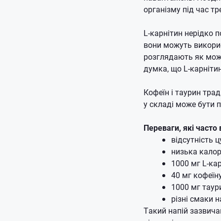
організму під час тр
L-карнітин нерідко п
вони можуть викорис
розглядають як можл
думка, що L-карніти
Кофеїн і таурин трад
у складі може бути 
Переваги, які часто
відсутність ц
низька калор
1000 мг L-ка
40 мг кофеїн
1000 мг таур
різні смаки н
Такий напій зазвича