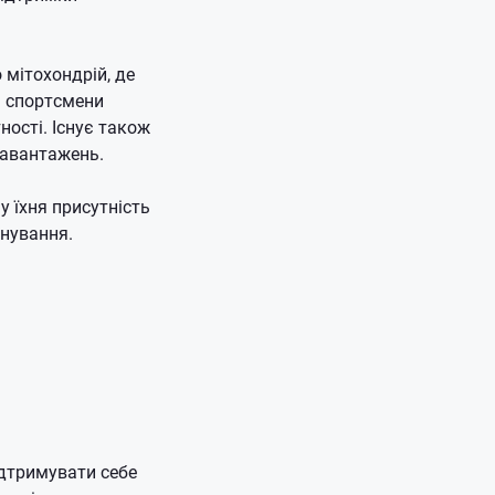
 мітохондрій, де
і спортсмени
ості. Існує також
навантажень.
у їхня присутність
енування.
ідтримувати себе