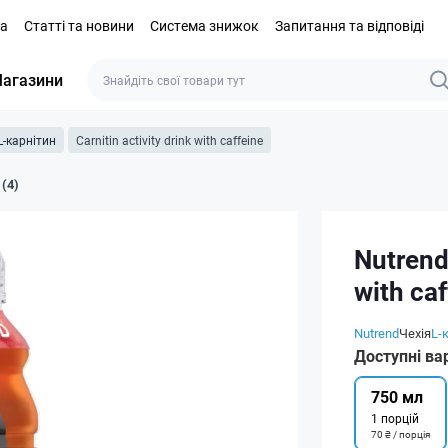
та
Статті та новини
Система знижок
Запитання та відповіді
агазини
L-карнітин
Carnitin activity drink with caffeine
 (4)
Nutrend 
with caf
Nutrend
Чехія
L-
Доступні ва
750 мл
1 порцій
70 ₴ / порція