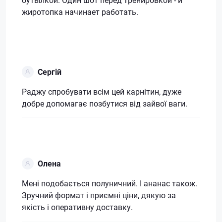
жиротопка начинает работать.
Сергій
Раджу спробувати всім цей карнітин, дуже
добре допомагає позбутися від зайвої ваги.
Олена
Мені подобається полуничний. І ананас також.
Зручний формат і приємні ціни, дякую за
якість і оперативну доставку.