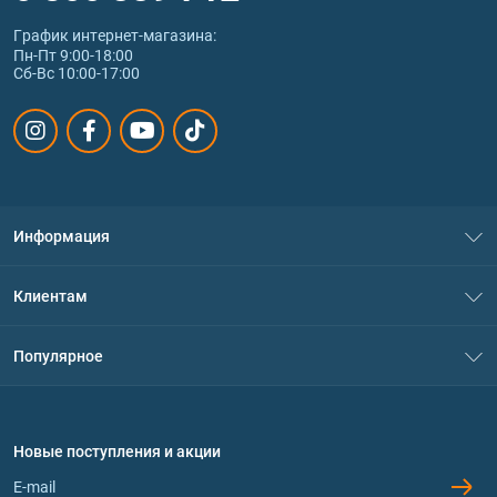
График интернет‑магазина:
Пн-Пт 9:00-18:00
Сб-Вс 10:00-17:00
Информация
О нас
Клиентам
Контакты
Система скидок
Популярное
Политика конфиденциальности
Доставка и оплата
Аминокислоты
Договор присоединения
Вопросы и ответы
Протеин
Новые поступления и акции
Обмен и возврат
Контакты и адреса магазинов
Гейнеры