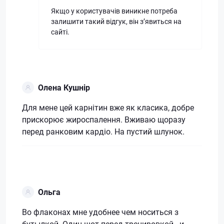
Якщо у користувачів виникне потреба
залишити такий відгук, він зʼявиться на
сайті.
Олена Кушнір
Для мене цей карнітин вже як класика, добре
прискорює жироспалення. Вживаю щоразу
перед ранковим кардіо. На пустий шлунок.
Ольга
Во флаконах мне удобнее чем носиться з
бутылкой. Один шот перед тренировкой - и