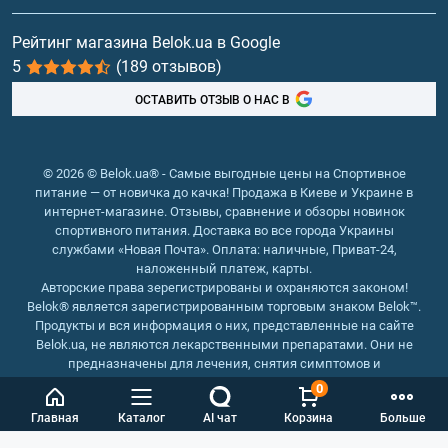
Витамины и минералы
Рейтинг магазина Belok.ua в Google
5
(189 отзывов)
Рыбий жир, жирные кислоты
ОСТАВИТЬ ОТЗЫВ О НАС В
© 2026 © Belok.ua® - Самые выгодные цены на Спортивное
питание — от новичка до качка! Продажа в Киеве и Украине в
интернет-магазине. Отзывы, сравнение и обзоры новинок
спортивного питания. Доставка во все города Украины
службами «Новая Почта». Оплата: наличные, Приват-24,
наложенный платеж, карты.
Авторские права зерегистрированы и охраняются законом!
Belok® является зарегистрированным торговым знаком Belok™.
Продукты и вся информация о них, представленные на сайте
Belok.ua, не являются лекарственными препаратами. Они не
предназначены для лечения, снятия симптомов и
предотвращения болезней.
0
Интернет магазин Belok.ua
››
Интернет магазин спортивного
Главная
Каталог
AI чат
Корзина
Больше
питания