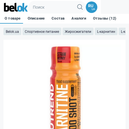
RU
UA
О товаре
Описание
Состав
Аналоги
Отзывы (12)
Belok.ua
Спортивное питание
Жиросжигатели
L-карнитин
L-ка