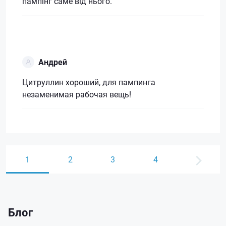
пампінг саме від нього.
Андрей
Цитруллин хороший, для пампинга
незаменимая рабочая вещь!
1
2
3
4
Блог