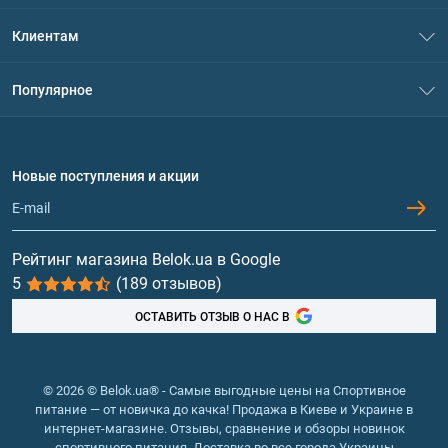
О нас
Клиентам
Контакты
Система скидок
Популярное
Политика конфиденциальности
Доставка и оплата
Аминокислоты
Договор присоединения
Вопросы и ответы
Протеин
Новые поступления и акции
Обмен и возврат
Контакты и адреса магазинов
Гейнеры
Витамины и минералы
Рейтинг магазина Belok.ua в Google
5
(189 отзывов)
Рыбий жир, жирные кислоты
ОСТАВИТЬ ОТЗЫВ О НАС В
© 2026 © Belok.ua® - Самые выгодные цены на Спортивное
питание — от новичка до качка! Продажа в Киеве и Украине в
интернет-магазине. Отзывы, сравнение и обзоры новинок
спортивного питания. Доставка во все города Украины