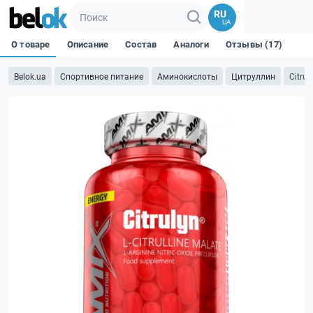
RU
UA
О товаре
Описание
Состав
Аналоги
Отзывы (17)
Belok.ua
Спортивное питание
Аминокислоты
Цитруллин
Citru