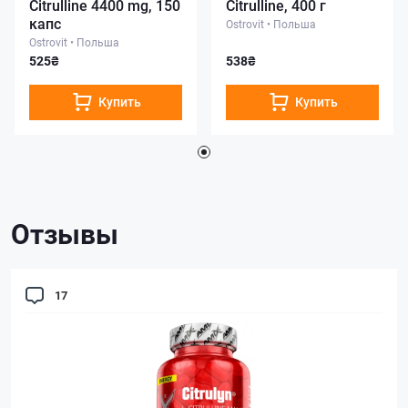
Citrulline 4400 mg, 150
Citrulline, 400 г
капс
Ostrovit
•
Польша
Ostrovit
•
Польша
525₴
538₴
Купить
Купить
Отзывы
17