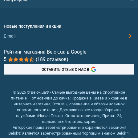
Политика конфиденциальности
Доставка и оплата
Аминокислоты
Договор присоединения
Вопросы и ответы
Протеин
Новые поступления и акции
Обмен и возврат
Контакты и адреса магазинов
Гейнеры
Витамины и минералы
Рейтинг магазина Belok.ua в Google
5
(189 отзывов)
Рыбий жир, жирные кислоты
ОСТАВИТЬ ОТЗЫВ О НАС В
© 2026 © Belok.ua® - Самые выгодные цены на Спортивное
питание — от новичка до качка! Продажа в Киеве и Украине в
интернет-магазине. Отзывы, сравнение и обзоры новинок
спортивного питания. Доставка во все города Украины
службами «Новая Почта». Оплата: наличные, Приват-24,
наложенный платеж, карты.
Авторские права зерегистрированы и охраняются законом!
Belok® является зарегистрированным торговым знаком Belok™.