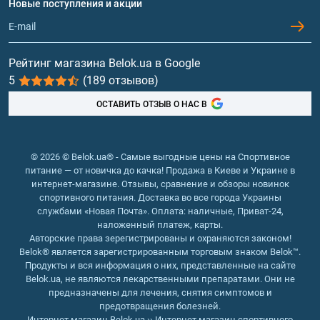
Новые поступления и акции
Обмен и возврат
Контакты и адреса магазинов
Гейнеры
Витамины и минералы
Рейтинг магазина Belok.ua в Google
5
(189 отзывов)
Рыбий жир, жирные кислоты
ОСТАВИТЬ ОТЗЫВ О НАС В
© 2026 © Belok.ua® - Самые выгодные цены на Спортивное
питание — от новичка до качка! Продажа в Киеве и Украине в
интернет-магазине. Отзывы, сравнение и обзоры новинок
спортивного питания. Доставка во все города Украины
службами «Новая Почта». Оплата: наличные, Приват-24,
наложенный платеж, карты.
Авторские права зерегистрированы и охраняются законом!
Belok® является зарегистрированным торговым знаком Belok™.
Продукты и вся информация о них, представленные на сайте
Belok.ua, не являются лекарственными препаратами. Они не
предназначены для лечения, снятия симптомов и
предотвращения болезней.
Интернет магазин Belok.ua
››
Интернет магазин спортивного