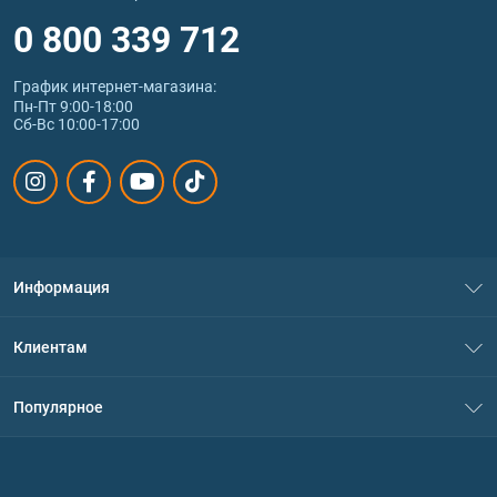
0 800 339 712
График интернет‑магазина:
Пн-Пт 9:00-18:00
Сб-Вс 10:00-17:00
Информация
О нас
Клиентам
Контакты
Система скидок
Популярное
Политика конфиденциальности
Доставка и оплата
Аминокислоты
Договор присоединения
Вопросы и ответы
Протеин