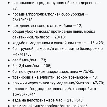
вскапывание грядок, ручная обрезка деревьев —
27;
посадка/прополка/полив/ сбор урожая —
26/19/9/18
вождение легкового автомобиля — 12;
общая уборка дома/ протирание пыли, мойка
сантехники, пылесос — 20/18;
ходьба в медленном и спокойном темпе — 16 и 23;
бег трусцой на месте/в движении/по бездорожью
—47/41/53;
бег 5 мин/км — 73;
бег 3,4 мин/км — 105;
бег по ступенькам вверх/вверх-вниз — 75/45;
тренировка на эллиптическом тренажере — 43;
прыжки через скакалку медленно/быстро— 47/70;
плавание/подводное плавание/аквааэробика —
15–35/70/44;
езда на велотренажере, час — 210–540;
тае-бо/шейпинг/аэробика/аштанга-йога/