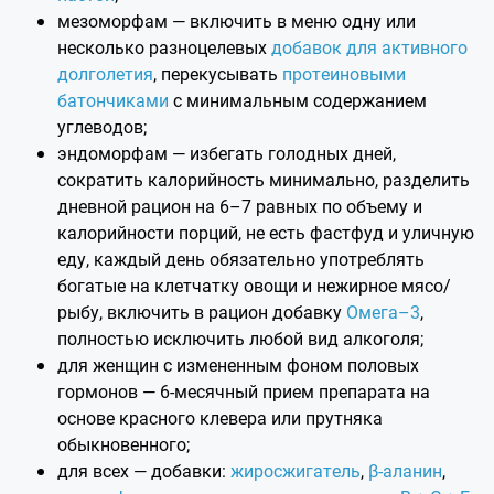
мезоморфам — включить в меню одну или
несколько разноцелевых
добавок для активного
долголетия
, перекусывать
протеиновыми
батончиками
с минимальным содержанием
углеводов;
эндоморфам — избегать голодных дней,
сократить калорийность минимально, разделить
дневной рацион на 6–7 равных по объему и
калорийности порций, не есть фастфуд и уличную
еду, каждый день обязательно употреблять
богатые на клетчатку овощи и нежирное мясо/
рыбу, включить в рацион добавку
Омега–3
,
полностью исключить любой вид алкоголя;
для женщин с измененным фоном половых
гормонов — 6-месячный прием препарата на
основе красного клевера или прутняка
обыкновенного;
для всех — добавки:
жиросжигатель
,
β-аланин
,