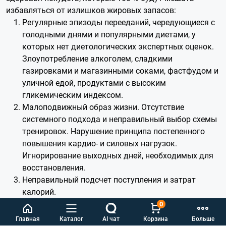
избавляться от излишков жировых запасов:
Регулярные эпизоды перееданий, чередующиеся с
голодными днями и популярными диетами, у
которых нет диетологических экспертных оценок.
Злоупотребление алкоголем, сладкими
газировками и магазинными соками, фастфудом и
уличной едой, продуктами с высоким
гликемическим индексом.
Малоподвижный образ жизни. Отсутствие
системного подхода и неправильный выбор схемы
тренировок. Нарушение принципа постепенного
повышения кардио- и силовых нагрузок.
Игнорирование выходных дней, необходимых для
восстановления.
Неправильный подсчет поступления и затрат
калорий.
Постоянное недосыпание и нарушение правил
0
здорового сна.
Главная
Каталог
AI чат
Корзина
Больше