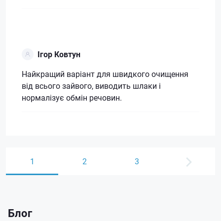
Ігор Ковтун
Найкращий варіант для швидкого очищення
від всього зайвого, виводить шлаки і
нормалізує обмін речовин.
1
2
3
Блог