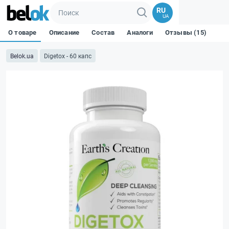
RU
UA
О товаре
Описание
Состав
Аналоги
Отзывы (15)
Belok.ua
Digetox - 60 капс