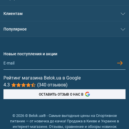
О нас
Клиентам
Контакты
Система скидок
Популярное
Политика конфиденциальности
Доставка и оплата
Аминокислоты
Договор присоединения
Вопросы и ответы
Протеин
Новые поступления и акции
Обмен и возврат
Контакты и адреса магазинов
Гейнеры
Витамины и минералы
Рейтинг магазина Belok.ua в Google
4.3
(340 отзывов)
Рыбий жир, жирные кислоты
ОСТАВИТЬ ОТЗЫВ О НАС В
© 2026 © Belok.ua® - Самые выгодные цены на Спортивное
питание — от новичка до качка! Продажа в Киеве и Украине в
интернет-магазине. Отзывы, сравнение и обзоры новинок