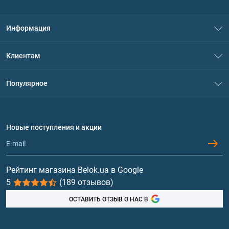
Информация
О нас
Клиентам
Контакты
Система скидок
Популярное
Политика конфиденциальности
Доставка и оплата
Аминокислоты
Договор присоединения
Вопросы и ответы
Протеин
Новые поступления и акции
Обмен и возврат
Контакты и адреса магазинов
Гейнеры
Витамины и минералы
Рейтинг магазина Belok.ua в Google
5
(189 отзывов)
Рыбий жир, жирные кислоты
ОСТАВИТЬ ОТЗЫВ О НАС В