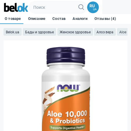
RU
UA
О товаре
Описание
Состав
Аналоги
Отзывы (4)
Belok.ua
Бады и здоровье
Женское здоровье
Алоэ вера
Aloe 10