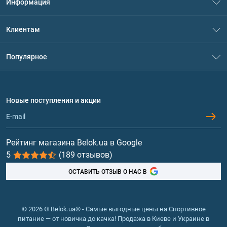
Информация
О нас
Клиентам
Контакты
Система скидок
Популярное
Политика конфиденциальности
Доставка и оплата
Аминокислоты
Договор присоединения
Вопросы и ответы
Протеин
Новые поступления и акции
Обмен и возврат
Контакты и адреса магазинов
Гейнеры
Витамины и минералы
Рейтинг магазина Belok.ua в Google
5
(189 отзывов)
Рыбий жир, жирные кислоты
ОСТАВИТЬ ОТЗЫВ О НАС В
© 2026 © Belok.ua® - Самые выгодные цены на Спортивное
питание — от новичка до качка! Продажа в Киеве и Украине в