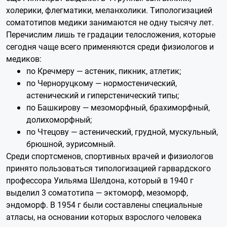
холерики, флегматики, меланхолики. Типологизацией
соматотипов медики занимаются не одну тысячу лет.
Перечислим лишь те градации телосложения, которые
сегодня чаще всего применяются среди физиологов и
медиков:
по Кречмеру — астеник, пикник, атлетик;
по Черноруцкому — нормостенический,
астенический и гиперстенический типы;
по Башкирову — мезоморфный, брахиморфный,
долихоморфный;
по Чтецову — астенический, грудной, мускульный,
брюшной, эурисомный.
Среди спортсменов, спортивных врачей и физиологов
принято пользоваться типологизацией гарвардского
профессора Уильяма Шелдона, который в 1940 г
выделил 3 соматотипа — эктоморф, мезоморф,
эндоморф. В 1954 г были составлены специальные
атласы, на основании которых взрослого человека