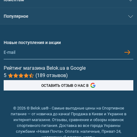
Контакты
Система скидок
Популярное
Политика конфиденциальности
Доставка и оплата
Аминокислоты
Договор присоединения
Вопросы и ответы
Протеин
Новые поступления и акции
Обмен и возврат
Контакты и адреса магазинов
Гейнеры
Витамины и минералы
Рейтинг магазина Belok.ua в Google
5
(189 отзывов)
Рыбий жир, жирные кислоты
ОСТАВИТЬ ОТЗЫВ О НАС В
© 2026 © Belok.ua® - Самые выгодные цены на Спортивное
питание — от новичка до качка! Продажа в Киеве и Украине в
интернет-магазине. Отзывы, сравнение и обзоры новинок
спортивного питания. Доставка во все города Украины
службами «Новая Почта». Оплата: наличные, Приват-24,