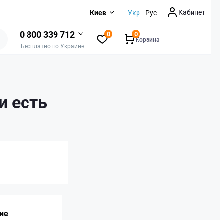
Кабинет
Киев
Укр
Рус
0 800 339 712
0
0
Корзина
Бесплатно по Украине
и есть
ие