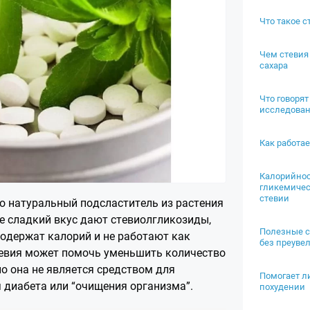
Что такое с
Чем стевия 
сахара
Что говоря
исследован
Как работае
Калорийнос
гликемичес
стевии
о натуральный подсластитель из растения
Ее сладкий вкус дают стевиолгликозиды,
Полезные с
содержат калорий и не работают как
без преуве
тевия может помочь уменьшить количество
но она не является средством для
Помогает л
я диабета или “очищения организма”.
похудении