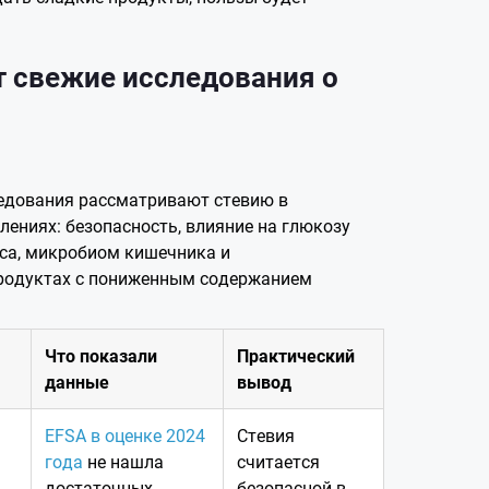
т свежие исследования о
едования рассматривают стевию в
лениях: безопасность, влияние на глюкозу
еса, микробиом кишечника и
продуктах с пониженным содержанием
Что показали
Практический
данные
вывод
EFSA в оценке 2024
Стевия
года
не нашла
считается
достаточных
безопасной в