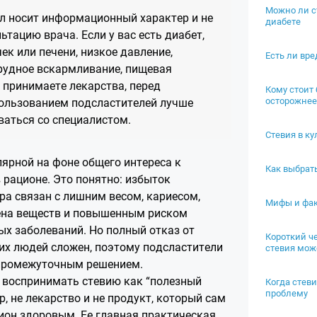
Можно ли с
 носит информационный характер и не
диабете
ьтацию врача. Если у вас есть диабет,
ек или печени, низкое давление,
Есть ли вре
грудное вскармливание, пищевая
 принимаете лекарства, перед
Кому стоит
осторожнее
ользованием подсластителей лучше
ваться со специалистом.
Стевия в к
лярной на фоне общего интереса к
Как выбрат
 рационе. Это понятно: избыток
ра связан с лишним весом, кариесом,
Мифы и фак
на веществ и повышенным риском
ых заболеваний. Но полный отказ от
Короткий че
их людей сложен, поэтому подсластители
стевия мож
 промежуточным решением.
 воспринимать стевию как “полезный
Когда стев
проблему
ар, не лекарство и не продукт, который сам
цион здоровым. Ее главная практическая