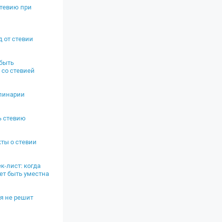
тевию при
д от стевии
 быть
 со стевией
улинарии
ь стевию
ты о стевии
к-лист: когда
ет быть уместна
ия не решит