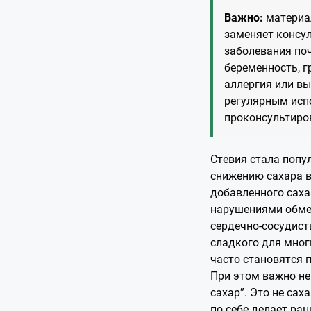
Важно:
материал
заменяет консул
заболевания поч
беременность, 
аллергия или вы
регулярным исп
проконсультиро
Стевия стала попу
снижению сахара в
добавленного саха
нарушениями обме
сердечно-сосудист
сладкого для мног
часто становятся
При этом важно не
сахар”. Это не сах
по себе делает ра