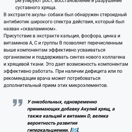
регулируют рост, восстановление и разрушение
суставного хряща.
В экстракте акулы- собаки был обнаружен стероидный
антибиотик широкого спектра действия, который был
назван «скваламином».
Присутствие в экстракте кальция, фосфора, цинка и
витаминов A, C и группы B позволяет перечисленным
выше компонентам эффективно усваиваться
организмом и поддерживать синтез нового коллагена
и хрящевой ткани. Это дает возможность компонентам
эффективно работать. При наличии дефицита или по
рекомендации врача может потребоваться
дополнительный прием этих микроэлементов.
У онкобольных, одновременно
принимающих добавку Акулий хрящ, а
также кальций и витамин D, велика
вероятность развития
гиперкальциемии. [
05
].