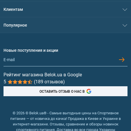
О нас
Клиентам
Контакты
Система скидок
Популярное
Политика конфиденциальности
Доставка и оплата
Аминокислоты
Договор присоединения
Вопросы и ответы
Протеин
Новые поступления и акции
Обмен и возврат
Контакты и адреса магазинов
Гейнеры
Витамины и минералы
Рейтинг магазина Belok.ua в Google
5
(189 отзывов)
Рыбий жир, жирные кислоты
ОСТАВИТЬ ОТЗЫВ О НАС В
© 2026 © Belok.ua® - Самые выгодные цены на Спортивное
питание — от новичка до качка! Продажа в Киеве и Украине в
интернет-магазине. Отзывы, сравнение и обзоры новинок
спортивного питания. Доставка во все города Украины