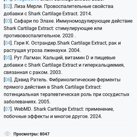
[
02
]. Лиза Мерли. Провоспалительные свойства
добавки c Shark Cartilage Extract. 2014.
[
03
]. Сафари по Элахе. Иммуномодулирующее действие
Shark Cartilage Extract: стимулирующее или
противовоспалительное. 2020 .
[
04
]. Гэри К. Острандер.Shark Cartilage Extract, рак и
растущая угроза лженауки. 2004.
[
05
]. Рут Лагман. Кальций, витамин D и пищевые
добавки с Shark Cartilage Extract и гиперкальциемия,
связанная с раком. 2003.
[
06
]. Дэвид Ратель. Фибринолитические ферменты
прямого действия в Shark Cartilage Extract:
потенциальная терапевтическая роль при сосудистых
заболеваниях. 2005.
[
07
]. WebMD. Shark Cartilage Extract: применение,
побочные эффекты и многое другое. 2024.
Просмотры: 8047