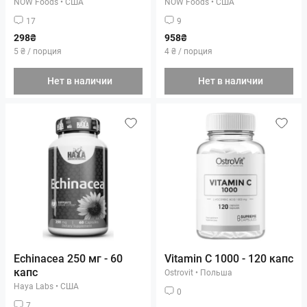
NOW Foods
•
США
NOW Foods
•
США
17
9
298₴
958₴
5 ₴ / порция
4 ₴ / порция
Нет в наличии
Нет в наличии
Echinacea 250 мг - 60
Vitamin C 1000 - 120 капс
капс
Ostrovit
•
Польша
Haya Labs
•
США
0
7