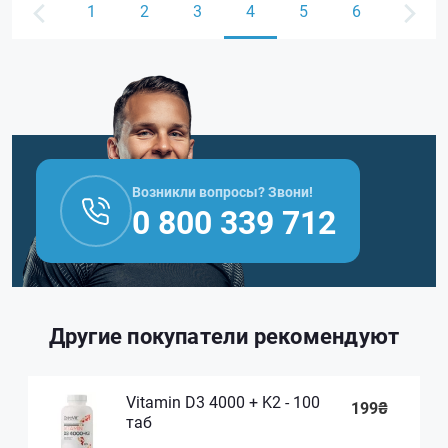
1
2
3
4
5
6
Возникли вопросы? Звони!
0 800 339 712
Другие покупатели рекомендуют
Vitamin D3 4000 + K2 - 100
199₴
таб