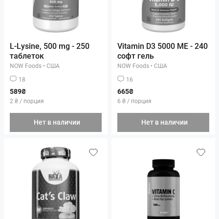
L-Lysine, 500 mg - 250
Vitamin D3 5000 ME - 240
таблеток
софт гель
NOW Foods
•
США
NOW Foods
•
США
18
16
589₴
665₴
2 ₴ / порция
6 ₴ / порция
Нет в наличии
Нет в наличии