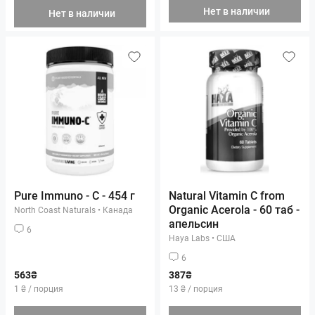
Нет в наличии
Нет в наличии
Pure Immuno - C - 454 г
Natural Vitamin C from
Organic Acerola - 60 таб -
North Coast Naturals
•
Канада
апельсин
6
Haya Labs
•
США
6
563₴
387₴
1 ₴ / порция
13 ₴ / порция