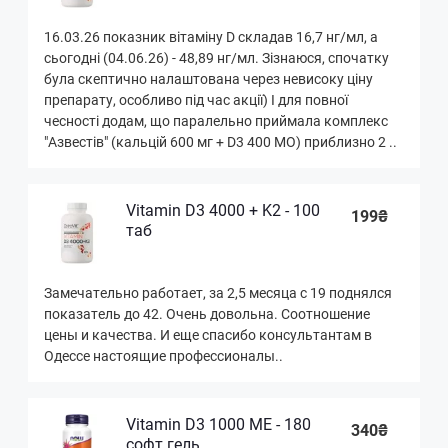
16.03.26 показник вітаміну D складав 16,7 нг/мл, а
сьогодні (04.06.26) - 48,89 нг/мл. Зізнаюся, спочатку
була скептично налаштована через невисоку ціну
препарату, особливо під час акції) І для повної
чесності додам, що паралельно приймала комплекс
"Азвестів" (кальцій 600 мг + D3 400 МО) приблизно 2 ..
Vitamin D3 4000 + K2 - 100
199₴
таб
Замечательно работает, за 2,5 месяца с 19 поднялся
показатель до 42. Очень довольна. Соотношение
цены и качества. И еще спасибо консультантам в
Одессе настоящие профессионалы..
Vitamin D3 1000 ME - 180
340₴
софт гель