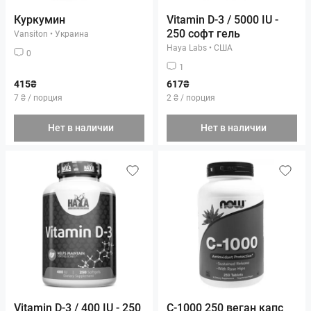
Куркумин
Vitamin D-3 / 5000 IU -
250 софт гель
Vansiton
•
Украина
Haya Labs
•
США
0
1
415₴
617₴
7 ₴ / порция
2 ₴ / порция
Нет в наличии
Нет в наличии
Vitamin D-3 / 400 IU - 250
C-1000 250 веган капс