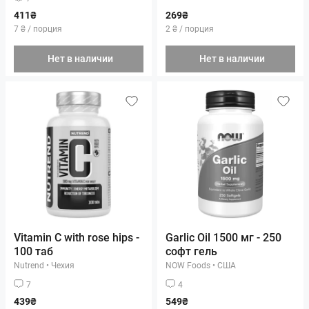
411₴
269₴
7 ₴ / порция
2 ₴ / порция
Нет в наличии
Нет в наличии
Vitamin C with rose hips -
Garlic Oil 1500 мг - 250
100 таб
софт гель
Nutrend
•
Чехия
NOW Foods
•
США
7
4
439₴
549₴