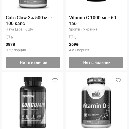
Cat's Claw 3% 500 мг -
Vitamin C 1000 мг - 60
100 капс
таб
Haya Labs
•
США
Sporter
•
Украина
6
5
387₴
269₴
8 ₴ / порция
4 ₴ / порция
Нет в наличии
Нет в наличии