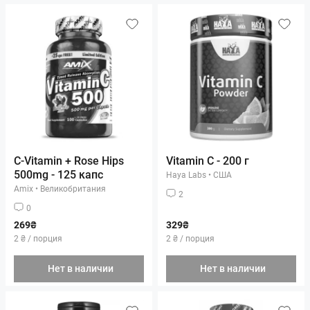
C-Vitamin + Rose Hips
Vitamin C - 200 г
500mg - 125 капс
Haya Labs
•
США
Amix
•
Великобритания
2
0
269₴
329₴
2 ₴ / порция
2 ₴ / порция
Нет в наличии
Нет в наличии