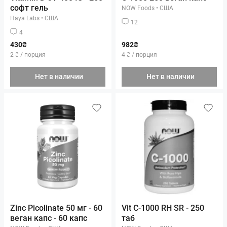
софт гель
NOW Foods
•
США
Haya Labs
•
США
12
4
430₴
982₴
2 ₴ / порция
4 ₴ / порция
Нет в наличии
Нет в наличии
Zinc Picolinate 50 мг - 60
Vit C-1000 RH SR - 250
веган капс - 60 капс
таб