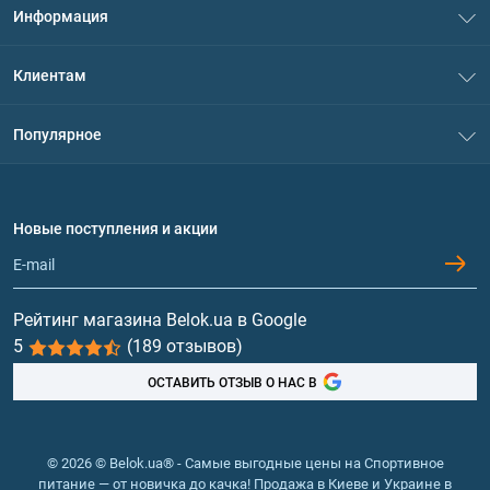
Информация
О нас
Клиентам
Контакты
Система скидок
Популярное
Политика конфиденциальности
Доставка и оплата
Аминокислоты
Договор присоединения
Вопросы и ответы
Протеин
Новые поступления и акции
Обмен и возврат
Контакты и адреса магазинов
Гейнеры
Витамины и минералы
Рейтинг магазина Belok.ua в Google
5
(189 отзывов)
Рыбий жир, жирные кислоты
ОСТАВИТЬ ОТЗЫВ О НАС В
© 2026 © Belok.ua® - Самые выгодные цены на Спортивное
питание — от новичка до качка! Продажа в Киеве и Украине в