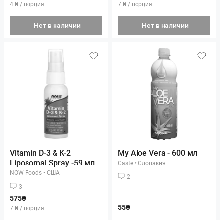
4 ₴ / порция
7 ₴ / порция
Нет в наличии
Нет в наличии
Vitamin D-3 & K-2
My Aloe Vera - 600 мл
Liposomal Spray -59 мл
Caste
•
Словакия
NOW Foods
•
США
2
3
575₴
55₴
7 ₴ / порция