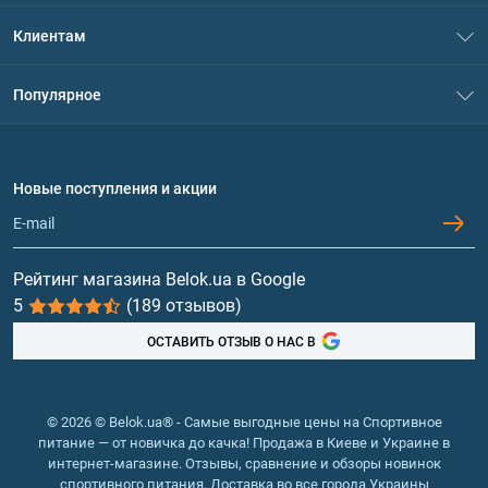
О нас
Клиентам
Контакты
Система скидок
Популярное
Политика конфиденциальности
Доставка и оплата
Аминокислоты
Договор присоединения
Вопросы и ответы
Протеин
Новые поступления и акции
Обмен и возврат
Контакты и адреса магазинов
Гейнеры
Витамины и минералы
Рейтинг магазина Belok.ua в Google
5
(189 отзывов)
Рыбий жир, жирные кислоты
ОСТАВИТЬ ОТЗЫВ О НАС В
© 2026 © Belok.ua® - Самые выгодные цены на Спортивное
питание — от новичка до качка! Продажа в Киеве и Украине в
интернет-магазине. Отзывы, сравнение и обзоры новинок
спортивного питания. Доставка во все города Украины