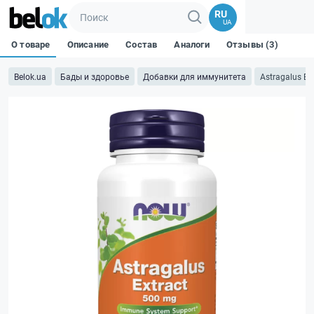
RU
UA
О товаре
Описание
Состав
Аналоги
Отзывы (3)
Belok.ua
Бады и здоровье
Добавки для иммунитета
Astragalus Ex