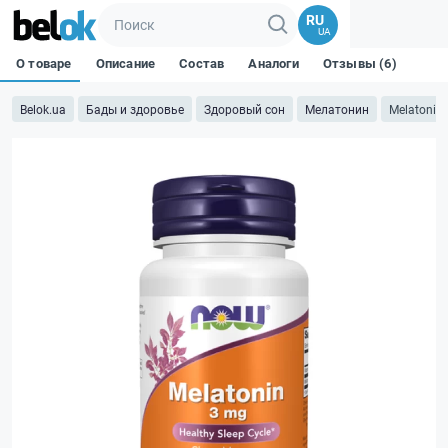
RU
UA
О товаре
Описание
Состав
Аналоги
Отзывы (6)
Belok.ua
Бады и здоровье
Здоровый сон
Мелатонин
Melatonin 