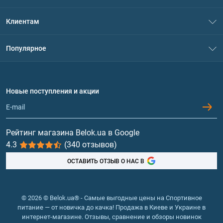
О нас
Клиентам
Контакты
Система скидок
Популярное
Политика конфиденциальности
Доставка и оплата
Аминокислоты
Договор присоединения
Вопросы и ответы
Протеин
Новые поступления и акции
Обмен и возврат
Контакты и адреса магазинов
Гейнеры
Витамины и минералы
Рейтинг магазина Belok.ua в Google
4.3
(340 отзывов)
Рыбий жир, жирные кислоты
ОСТАВИТЬ ОТЗЫВ О НАС В
© 2026 © Belok.ua® - Самые выгодные цены на Спортивное
питание — от новичка до качка! Продажа в Киеве и Украине в
интернет-магазине. Отзывы, сравнение и обзоры новинок