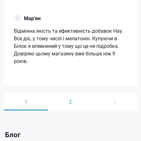
Мар'ян
Відмінна якість та ефективність добавок Нау.
Все діє, у тому числі і мелатонін. Купуючи в
Білок я впевнений у тому що це не підробка.
Довіряю цьому магазину вже більше ніж 9
років.
1
2
Блог