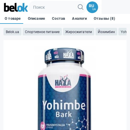
RU
UA
О товаре
Описание
Состав
Аналоги
Отзывы (8)
Belok.ua
Спортивное питание
Жиросжигатели
Йохимбин
Yohim