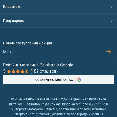
О нас
Клиентам
Контакты
Система скидок
Популярное
Политика конфиденциальности
Доставка и оплата
Аминокислоты
Договор присоединения
Вопросы и ответы
Протеин
Новые поступления и акции
Обмен и возврат
Контакты и адреса магазинов
Гейнеры
Витамины и минералы
Рейтинг магазина Belok.ua в Google
5
(189 отзывов)
Рыбий жир, жирные кислоты
ОСТАВИТЬ ОТЗЫВ О НАС В
© 2026 © Belok.ua® - Самые выгодные цены на Спортивное
питание — от новичка до качка! Продажа в Киеве и Украине в
интернет-магазине. Отзывы, сравнение и обзоры новинок
спортивного питания. Доставка во все города Украины