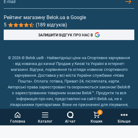
Гейнери
Вітаміни та мінерали
Рейтинг магазину Belok.ua в Google
5
(189 відгуків)
Риб'ячий жир, жирні кислоти
ЗАЛИШИТИ ВІДГУК ПРО НАС В
© 2026 © Belok.ua® - Найвигідніші ціни на Спортивне харчування
- від новачка до качка! Продаж у Києві та Україні в інтернет-
магазині. Відгуки, порівняння та огляди новинок спортивного
харчування. Доставка у всі міста України службами «Нова
Пошта». Оплата: готівка, Приват-24, післяплата, карти.
Авторські права зареєстровані та охороняються законом! Belok®
є зареєстрованим товарним знаком Belok™. Продукти та вся
інформація про них, представлені на сайті Belok.ua, не є
лікарськими препаратами. Вони не призначені для лікування,
зняття симптомів та запобігання хворобам.
0
Інтернет магазин Belok.ua
››
Інтернет магазин спортивного
Головна
Каталог
AI чат
Кошик
Більше
харчування