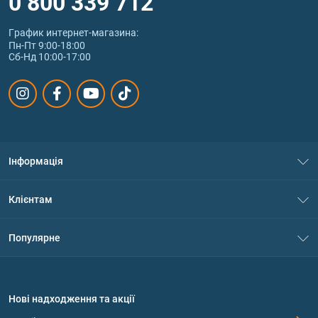
0 800 339 712
График интернет‑магазина:
Пн-Пт 9:00-18:00
Сб-Нд 10:00-17:00
Інформація
Про нас
Клієнтам
Контакти
Система знижок
Популярне
Політика конфіденційності
Доставка і оплата
Амінокислоти
Договір приєднання
Питання та відповіді
Протеїн
Нові надходження та акції
Обмін та повернення
Контакти та адреси магазинів