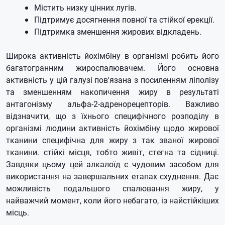
Містить низку цінних лугів.
Підтримує досягнення повної та стійкої ерекції.
Підтримка зменшення жирових відкладень.
Широка активність йохімбіну в організмі робить його
багатогранним жироспалювачем. Його основна
активність у цій галузі пов'язана з посиленням ліполізу
та зменшенням накопичення жиру в результаті
антагонізму альфа-2-адренорецепторів. Важливо
відзначити, що з їхнього специфічного розподілу в
організмі людини активність йохімбіну щодо жирової
тканини специфічна для жиру з так званої жирової
тканини. стійкі місця, тобто живіт, стегна та сідниці.
Завдяки цьому цей алкалоїд є чудовим засобом для
використання на завершальних етапах схуднення. Дає
можливість подальшого спалювання жиру, у
найважчий момент, коли його небагато, із найстійкіших
місць.