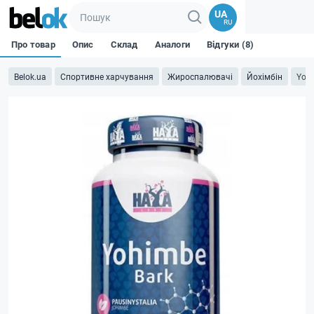
UA
RU
Про товар
Опис
Склад
Аналоги
Відгуки (8)
Belok.ua
Спортивне харчування
Жироспалювачі
Йохімбін
Yohi