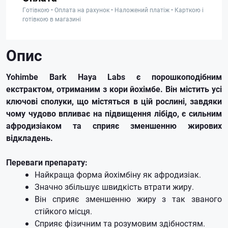
Готівкою • Оплата на рахунок • Наложений платіж • Карткою і
готівкою в магазині
Опис
Yohimbe Bark Haya Labs є порошкоподібним
екстрактом, отриманим з кори йохімбе. Він містить усі
ключові сполуки, що містяться в цій рослині, завдяки
чому чудово впливає на підвищення лібідо, є сильним
афродизіаком та сприяє зменшенню жирових
відкладень.
Переваги препарату:
Найкраща форма йохімбіну як афродизіак.
Значно збільшує швидкість втрати жиру.
Він сприяє зменшенню жиру з так званого
стійкого місця.
Сприяє фізичним та розумовим здібностям.