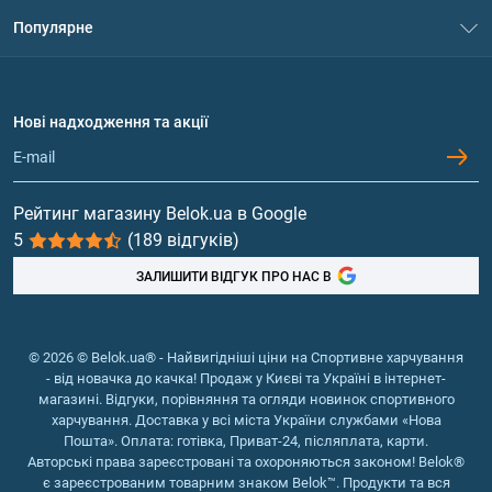
Система знижок
Популярне
Політика конфіденційності
Доставка і оплата
Амінокислоти
Договір приєднання
Питання та відповіді
Протеїн
Нові надходження та акції
Обмін та повернення
Контакти та адреси магазинів
Гейнери
Вітаміни та мінерали
Рейтинг магазину Belok.ua в Google
5
(189 відгуків)
Риб'ячий жир, жирні кислоти
ЗАЛИШИТИ ВІДГУК ПРО НАС В
© 2026 © Belok.ua® - Найвигідніші ціни на Спортивне харчування
- від новачка до качка! Продаж у Києві та Україні в інтернет-
магазині. Відгуки, порівняння та огляди новинок спортивного
харчування. Доставка у всі міста України службами «Нова
Пошта». Оплата: готівка, Приват-24, післяплата, карти.
Авторські права зареєстровані та охороняються законом! Belok®
є зареєстрованим товарним знаком Belok™. Продукти та вся