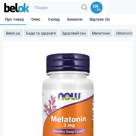
UA
RU
Про товар
Опис
Склад
Аналоги
Відгуки (6)
Belok.ua
Бади та здоров'я
Здоровий сон
Мелатонін
Melatonin 3