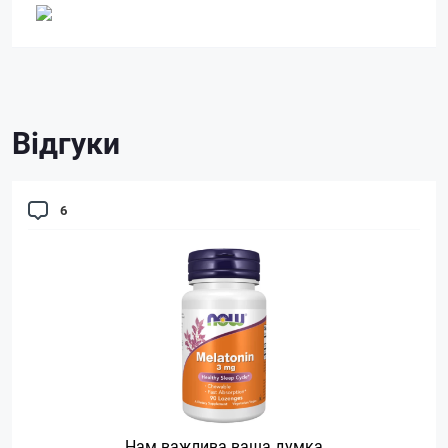
Відгуки
6
Нам важлива ваша думка