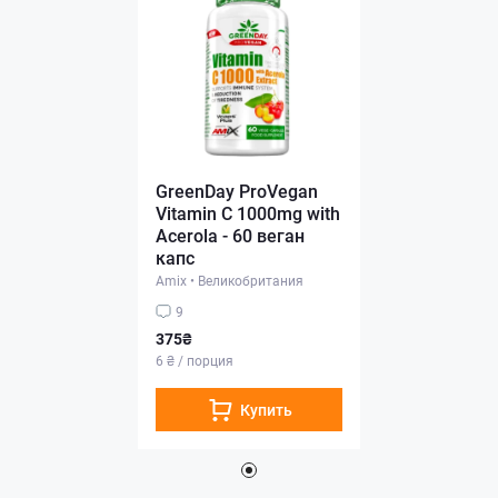
GreenDay ProVegan
Vitamin C 1000mg with
Acerola - 60 веган
капс
Amix
•
Великобритания
9
375₴
6 ₴ / порция
Купить