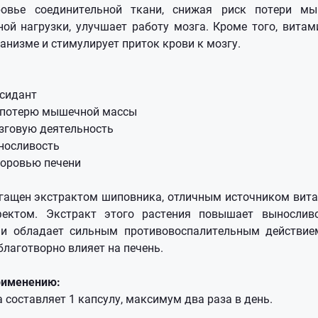
ровье соединительной ткани, снижая риск потери м
ной нагрузки, улучшает работу мозга. Кроме того, витам
ганизме и стимулирует приток крови к мозгу.
сидант
 потерю мышечной массы
зговую деятельность
носливость
доровью печени
гащен экстрактом шиповника, отличным источником вит
ктом. Экстракт этого растения повышает выносливо
и обладает сильным противовоспалительным действием
благотворно влияет на печень.
рименению:
составляет 1 капсулу, максимум два раза в день.