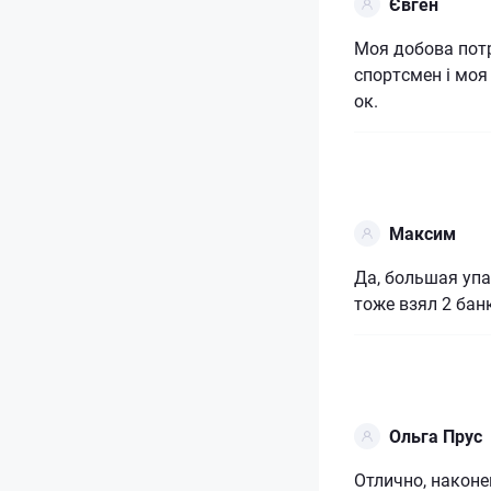
Євген
Моя добова потр
спортсмен і моя в
ок.
Максим
Да, большая уп
тоже взял 2 бан
Ольга Прус
Отлично, након