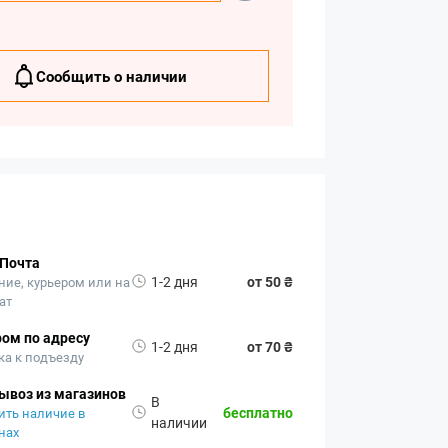
Сообщить о наличии
 Почта
1-2 дня
от 50 ₴
ние, курьером или на
ат
ом по адресу
1-2 дня
от 70 ₴
ка к подъезду
ывоз из магазинов
В
бесплатно
ить наличие в
наличии
нах