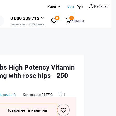
Кабинет
Киев
Укр
Рус
0 800 339 712
0
0
Корзина
Бесплатно по Украине
bs High Potency Vitamin
g with rose hips - 250
Витамин C
Код товара:
818793
4
Товара нет в наличии