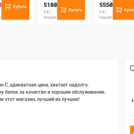
₴
518₴
555₴
Купить
Купить
Купи
5 ₴ /
6 ₴ /
я
порция
порция
 С, адекватная цена, хватает надолго.
у белок за качество и хорошее обслуживание.
 этот магазин, лучший из лучших!