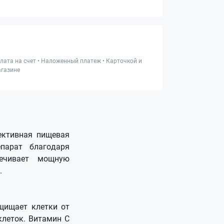
лата на счет • Наложенный платеж • Карточкой и
газине
ективная пищевая
епарат благодаря
печивает мощную
.
щищает клетки от
клеток. Витамин С