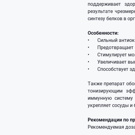
поддерживает здо
результате чрезмер
синтезу белков в ор
Особенности:
•
Сильный антиок
•
Предотвращает
•
Стимулирует мо
•
Увеличивает вы
•
Способствует з
Также препарат обо
тонизирующим эффе
иммунную систему 
укрепляет сосуды и 
Рекомендации по п
Рекомендуемая доза 