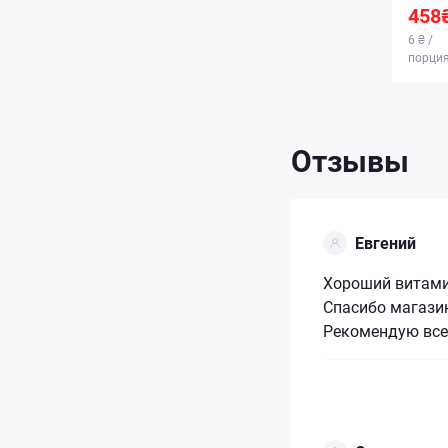
458
6 ₴ /
порци
Отзывы
Евгений
Хороший витамин
Спасибо магазин
Рекомендую всем