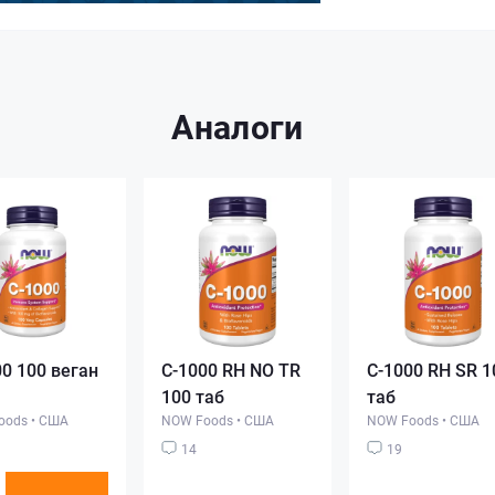
Аналоги
00 100 веган
C-1000 RH NO TR
C-1000 RH SR 1
100 таб
таб
oods
•
США
NOW Foods
•
США
NOW Foods
•
США
14
19