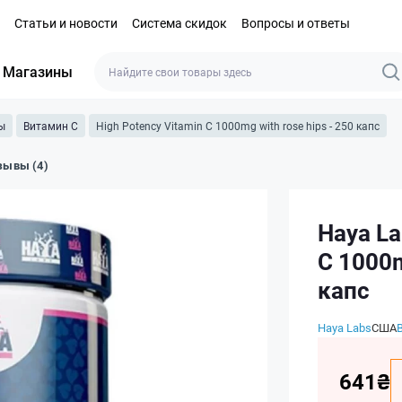
Статьи и новости
Система скидок
Вопросы и ответы
Магазины
ы
Витамин C
High Potency Vitamin C 1000mg with rose hips - 250 капс
зывы (4)
Haya La
C 1000m
капс
Haya Labs
США
641₴