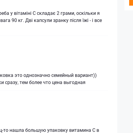
еба у вітаміні С складає 2 грами, оскільки я
ага 90 кг. Дві капсули зранку після їжі - і все
аковка это однозначно семейный вариант))
ки сразу, тем более что цена выгодная
ец-то нашла большую упаковку витамина С в