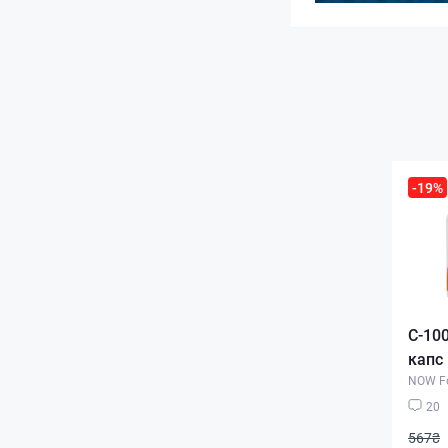
-19%
C-10
капс
NOW F
20
567₴