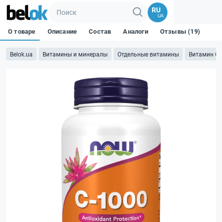
RU
UA
О товаре
Описание
Состав
Аналоги
Отзывы (19)
Belok.ua
Витамины и минералы
Отдельные витамины
Витамин C