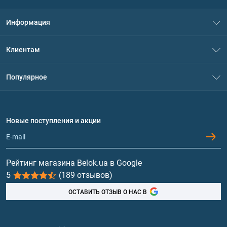
Информация
О нас
Клиентам
Контакты
Система скидок
Популярное
Политика конфиденциальности
Доставка и оплата
Аминокислоты
Договор присоединения
Вопросы и ответы
Протеин
Новые поступления и акции
Обмен и возврат
Контакты и адреса магазинов
Гейнеры
Витамины и минералы
Рейтинг магазина Belok.ua в Google
5
(189 отзывов)
Рыбий жир, жирные кислоты
ОСТАВИТЬ ОТЗЫВ О НАС В