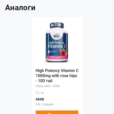
Аналоги
High Potency Vitamin C
1000mg with rose hips
- 100 таб
Haya Labs
•
США
14
469₴
5 ₴ / порция