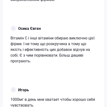
Осика Євген
Вітамін С і інші вітаміни обираю виключно цієї
фірми. І не тому що розкручена а тому що
якість і ефективність цих добавок відчув на
собі. Є з чим порівнювати. Більш дешеві
програють.
Игорь
1000мг в день мне хватает чтобы хорошо себя
чувствовать.