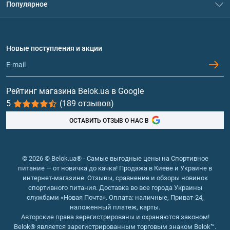
Популярное
Политика конфиденциальности
Доставка и оплата
Аминокислоты
Договор присоединения
Вопросы и ответы
Протеин
Новые поступления и акции
Обмен и возврат
Контакты и адреса магазинов
Гейнеры
Витамины и минералы
Рейтинг магазина Belok.ua в Google
5
(189 отзывов)
Рыбий жир, жирные кислоты
ОСТАВИТЬ ОТЗЫВ О НАС В
© 2026 © Belok.ua® - Самые выгодные цены на Спортивное
питание — от новичка до качка! Продажа в Киеве и Украине в
интернет-магазине. Отзывы, сравнение и обзоры новинок
спортивного питания. Доставка во все города Украины
службами «Новая Почта». Оплата: наличные, Приват-24,
наложенный платеж, карты.
Авторские права зерегистрированы и охраняются законом!
Belok® является зарегистрированным торговым знаком Belok™.