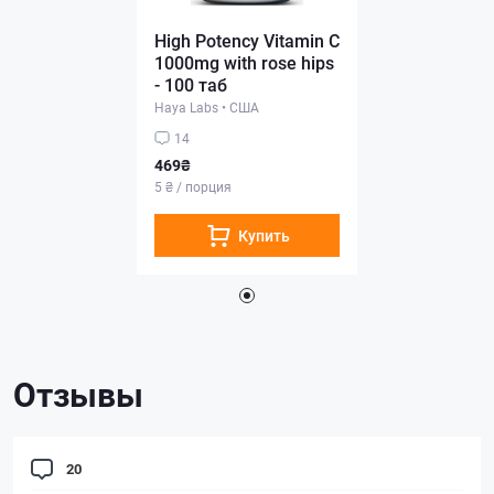
High Potency Vitamin C
1000mg with rose hips
- 100 таб
Haya Labs
•
США
14
469₴
5 ₴ / порция
Купить
Отзывы
20