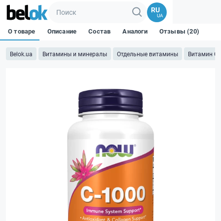
RU
UA
О товаре
Описание
Состав
Аналоги
Отзывы (20)
Belok.ua
Витамины и минералы
Отдельные витамины
Витамин C