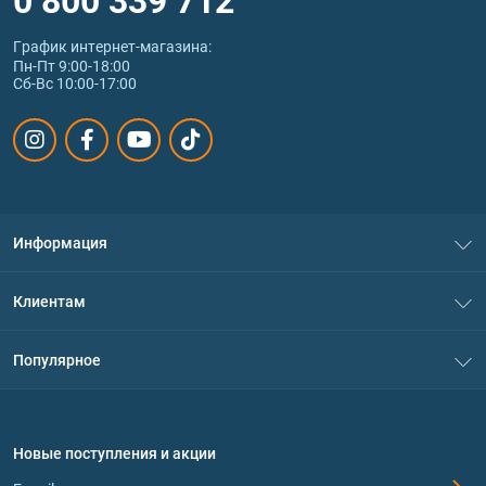
График интернет‑магазина:
Пн-Пт 9:00-18:00
Сб-Вс 10:00-17:00
Информация
О нас
Клиентам
Контакты
Система скидок
Популярное
Политика конфиденциальности
Доставка и оплата
Аминокислоты
Договор присоединения
Вопросы и ответы
Протеин
Новые поступления и акции
Обмен и возврат
Контакты и адреса магазинов