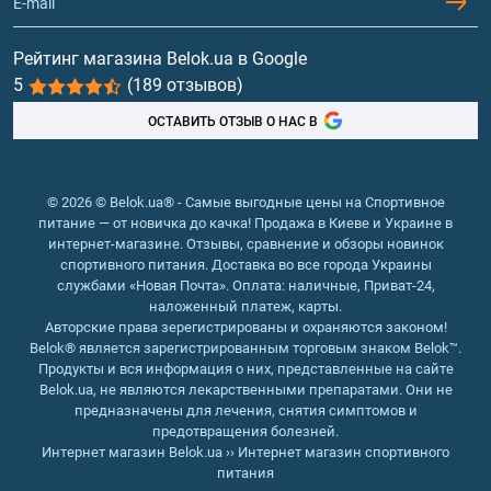
Гейнеры
Витамины и минералы
Рейтинг магазина Belok.ua в Google
5
(189 отзывов)
Рыбий жир, жирные кислоты
ОСТАВИТЬ ОТЗЫВ О НАС В
© 2026 © Belok.ua® - Самые выгодные цены на Спортивное
питание — от новичка до качка! Продажа в Киеве и Украине в
интернет-магазине. Отзывы, сравнение и обзоры новинок
спортивного питания. Доставка во все города Украины
службами «Новая Почта». Оплата: наличные, Приват-24,
наложенный платеж, карты.
Авторские права зерегистрированы и охраняются законом!
Belok® является зарегистрированным торговым знаком Belok™.
Продукты и вся информация о них, представленные на сайте
Belok.ua, не являются лекарственными препаратами. Они не
предназначены для лечения, снятия симптомов и
предотвращения болезней.
Интернет магазин Belok.ua
››
Интернет магазин спортивного
питания