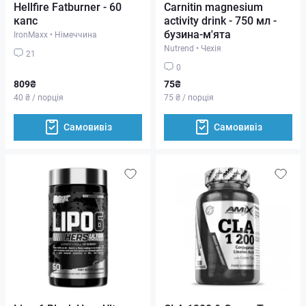
Hellfire Fatburner - 60
Carnitin magnesium
капс
activity drink - 750 мл -
бузина-м'ята
IronMaxx
•
Німеччина
Nutrend
•
Чехія
21
0
809₴
75₴
40 ₴ / порція
75 ₴ / порція
Самовивіз
Самовивіз