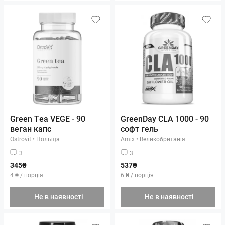
Green Tea VEGE - 90
GreenDay CLA 1000 - 90
веган капс
софт гель
Ostrovit
•
Польща
Amix
•
Великобританія
3
3
345₴
537₴
4 ₴ / порція
6 ₴ / порція
Не в наявності
Не в наявності