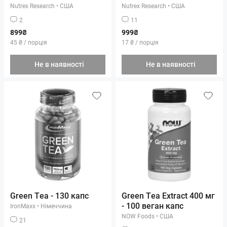
Nutrex Research
•
США
Nutrex Research
•
США
2
11
899₴
999₴
45 ₴ / порція
17 ₴ / порція
Не в наявності
Не в наявності
Green Tea - 130 капс
Green Tea Extract 400 мг
- 100 веган капс
IronMaxx
•
Німеччина
NOW Foods
•
США
21