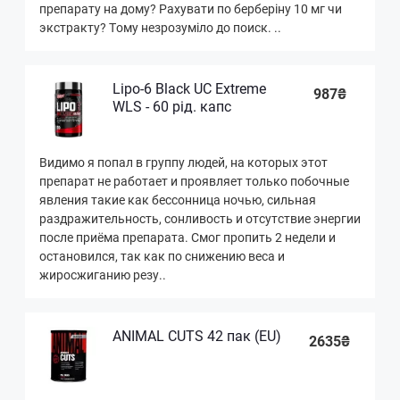
препарату на дому? Рахувати по берберiну 10 мг чи
экстракту? Тому незрозумiло до поиск. ..
Lipo-6 Black UC Extreme
987₴
WLS - 60 рід. капс
Видимо я попал в группу людей, на которых этот
препарат не работает и проявляет только побочные
явления такие как бессонница ночью, сильная
раздражительность, сонливость и отсутствие энергии
после приёма препарата. Смог пропить 2 недели и
остановился, так как по снижению веса и
жиросжиганию резу..
ANIMAL CUTS 42 пак (EU)
2635₴