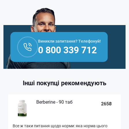
Виникли запитання? Телефонуй!
0 800 339 712
Інші покупці рекомендують
Berberine - 90 таб
265₴
Все ж таки питання щодо норми: яка норма цього