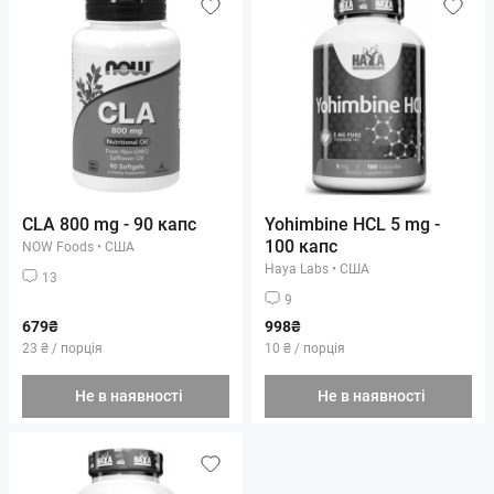
CLA 800 mg - 90 капс
Yohimbine HCL 5 mg -
100 капс
NOW Foods
•
США
Haya Labs
•
США
13
9
679₴
998₴
23 ₴ / порція
10 ₴ / порція
Не в наявності
Не в наявності