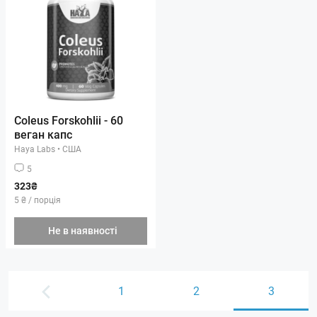
Coleus Forskohlii - 60
веган капс
Haya Labs
•
США
5
323₴
5 ₴ / порція
Не в наявності
1
2
3