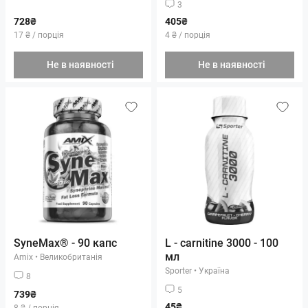
3
728₴
405₴
17 ₴ / порція
4 ₴ / порція
Не в наявності
Не в наявності
SyneMax® - 90 капс
L - carnitine 3000 - 100
мл
Amix
•
Великобританія
Sporter
•
Україна
8
5
739₴
45₴
8 ₴ / порція