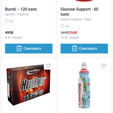
Burn6 – 120 капс
Glucose Support - 60
капс
Sporter
•
Україна
Earths Creation
•
США
26
14
495₴
349₴
296₴
4 ₴ / порція
12 ₴ / порція
Самовивіз
Самовивіз