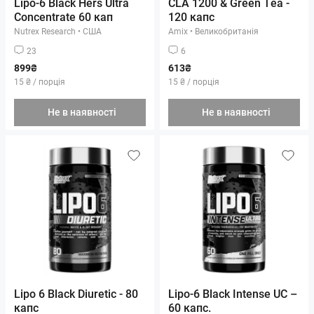
Lipo-6 Black Hers Ultra
CLA 1200 & Green Tea -
Concentrate 60 кап
120 капс
Nutrex Research
•
США
Amix
•
Великобританія
23
6
899₴
613₴
15 ₴ / порція
15 ₴ / порція
Не в наявності
Не в наявності
Lipo 6 Black Diuretic - 80
Lipo-6 Black Intense UC –
капс
60 капс.