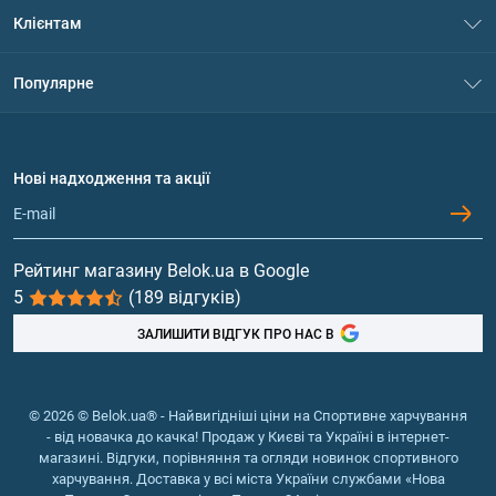
Про нас
Клієнтам
Контакти
Система знижок
Популярне
Політика конфіденційності
Доставка і оплата
Амінокислоти
Договір приєднання
Питання та відповіді
Протеїн
Нові надходження та акції
Обмін та повернення
Контакти та адреси магазинів
Гейнери
Вітаміни та мінерали
Рейтинг магазину Belok.ua в Google
5
(189 відгуків)
Риб'ячий жир, жирні кислоти
ЗАЛИШИТИ ВІДГУК ПРО НАС В
© 2026 © Belok.ua® - Найвигідніші ціни на Спортивне харчування
- від новачка до качка! Продаж у Києві та Україні в інтернет-
магазині. Відгуки, порівняння та огляди новинок спортивного
харчування. Доставка у всі міста України службами «Нова