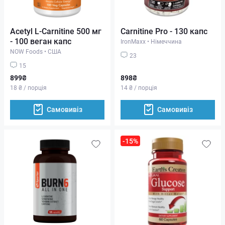
Acetyl L-Carnitine 500 мг
Carnitine Pro - 130 капс
- 100 веган капс
IronMaxx
•
Німеччина
NOW Foods
•
США
23
15
899₴
898₴
18 ₴ / порція
14 ₴ / порція
Самовивіз
Самовивіз
-15%