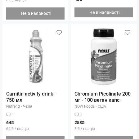
Не в наявності
Не в наявності
Carnitin activity drink -
Chromium Picolinate 200
750 мл
мг - 100 веган капс
Nutrend
•
Чехія
NOW Foods
•
США
1
1
64₴
258₴
64 ₴ / порція
3 ₴ / порція