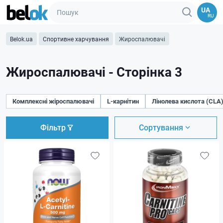
UA
RU
Belok.ua
Спортивне харчування
Жироспалювачі
Жироспалювачі - Сторінка 3
Комплексні жіроспалювачі
L-карнітин
Лінолева кислота (CLA
Фільтр
Сортування