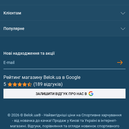
Про нас
Клієнтам
Контакти
Система знижок
Популярне
Політика конфіденційності
Доставка і оплата
Амінокислоти
Договір приєднання
Питання та відповіді
Протеїн
Нові надходження та акції
Обмін та повернення
Контакти та адреси магазинів
Гейнери
Вітаміни та мінерали
Рейтинг магазину Belok.ua в Google
5
(189 відгуків)
Риб'ячий жир, жирні кислоти
ЗАЛИШИТИ ВІДГУК ПРО НАС В
© 2026 © Belok.ua® - Найвигідніші ціни на Спортивне харчування
- від новачка до качка! Продаж у Києві та Україні в інтернет-
магазині. Відгуки, порівняння та огляди новинок спортивного