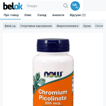
UA
RU
Про товар
Опис
Склад
Аналоги
Відгуки (1)
Belok.ua
Спортивне харчування
Жироспалювачі
Хром
Chromiu