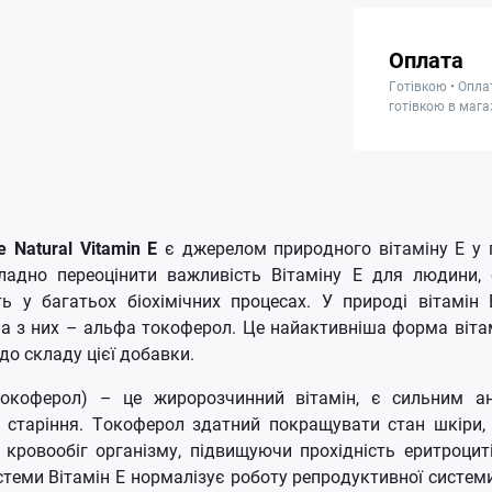
Оплата
Готівкою • Опла
готівкою в мага
e Natural Vitamin E
є джерелом природного вітаміну Е у п
ладно переоцінити важливість Вітаміну Е для людини, 
ь у багатьох біохімічних процесах.
У природі вітамін 
на з них – альфа токоферол.
Це найактивніша форма вітам
до складу цієї добавки.
токоферол) – це жиророзчинний вітамін, є сильним а
 старіння.
Токоферол здатний покращувати стан шкіри, н
 кровообіг організму, підвищуючи прохідність еритроци
стеми Вітамін Е нормалізує роботу репродуктивної системи 