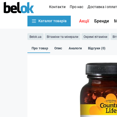
Контакти
Про нас
Доставка і опла
Акції
Бренди
М
Каталог товарів
Belok.ua
Вітаміни та мінерали
Окремі вітаміни
Ві
Про товар
Опис
Аналоги
Відгуки (0)