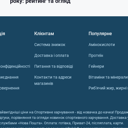
року: рейтинг та огляд
ція
Клієнтам
Популярне
Система знижок
Амінокислоти
Доставка і оплата
Протеїн
онфіденційності
Питання та відповіді
Гейнери
риєднання
Контакти та адреси
Вітаміни та мінерали
магазинів
повернення
Риб'ячий жир, жирні
айвигідніші ціни на Спортивне харчування - від новачка до качка! Продаж 
ідгуки, порівняння та огляди новинок спортивного харчування. Доставка у
службами «Нова Пошта». Оплата: готівка, Приват-24, післяплата, карти.