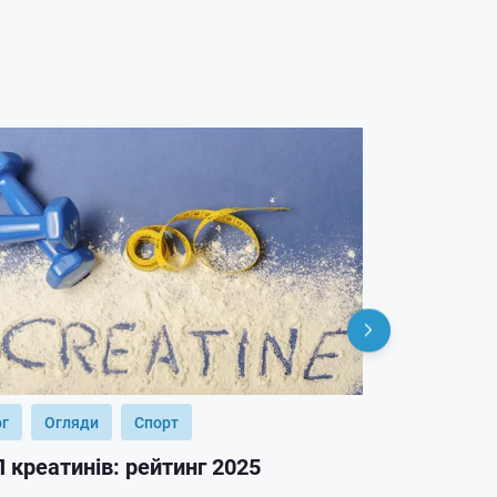
ог
Огляди
Спорт
Блог
Огл
 креатинів: рейтинг 2025
ТОП гейнер