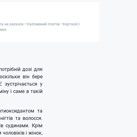
та на рахунок • Наложений платіж • Карткою і
зині
отрібній дозі для
оскільки він бере
Е зустрічається у
іну і саме в такій
нтиоксидантом та
ігтів та волосся.
тів судинами.
Крім
чоловіків і жінок,