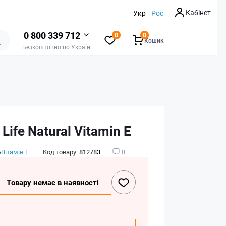
Кабінет
Укр
Рос
0 800 339 712
0
0
Кошик
Безкоштовно по Україні
 Life Natural Vitamin E
А
Вітамін E
Код товару:
812783
0
Товару немає в наявності