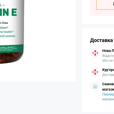
Доставка
Нова 
Відділе
або на
Кур’єр
Доставк
Самови
магази
Перевір
магази