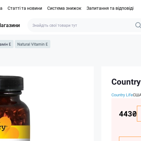
та
Статті та новини
Система знижок
Запитання та відповіді
агазини
тамін E
Natural Vitamin E
Country
Country Life
СШ
443₴