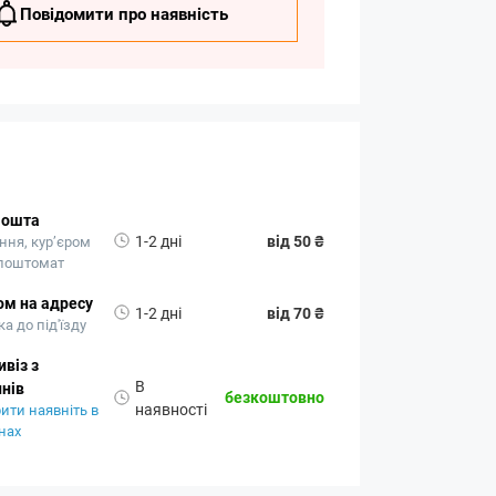
Повідомити про наявність
Пошта
1-2 дні
від 50 ₴
ння, кур’єром
 поштомат
ом на адресу
1-2 дні
від 70 ₴
а до під'їзду
віз з
В
нів
безкоштовно
наявності
ити наявніть в
нах