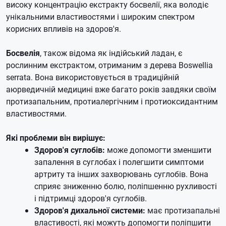
високу концентрацію екстракту босвелії, яка володіє
унікальними властивостями і широким спектром
корисних впливів на здоров'я.
Босвелія
, також відома як індійський ладан, є
рослинним екстрактом, отриманим з дерева Boswellia
serrata. Вона використовується в традиційній
аюрведичній медицині вже багато років завдяки своїм
протизапальним, протиалергічним і протиоксидантним
властивостями.
Які проблеми він вирішує:
Здоров'я суглобів:
може допомогти зменшити
запалення в суглобах і полегшити симптоми
артриту та інших захворювань суглобів. Вона
сприяє зниженню болю, поліпшенню рухливості
і підтримці здоров'я суглобів.
Здоров'я дихальної системи:
має протизапальні
властивості, які можуть допомогти поліпшити