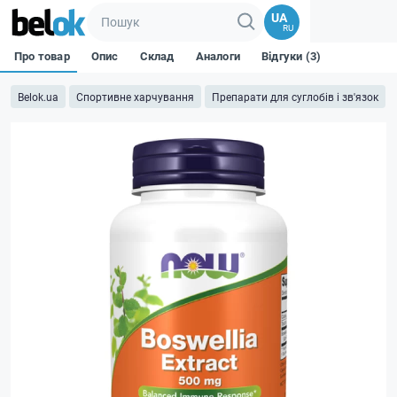
UA
RU
Про товар
Опис
Склад
Аналоги
Відгуки (3)
Belok.ua
Спортивне харчування
Препарати для суглобів і зв'язок