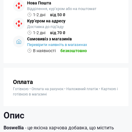
Нова Пошта
Відділення, кур’єром або на поштомат
1-2 дні
від 50 ₴
Кур’єром на адресу
Доставка до під'їзду
1-2 дні
від 70 ₴
Самовивіз з магазинів
Перевірити наявніть в магазинах
В наявності
безкоштовно
Оплата
Готівкою • Оплата на рахунок • Наложений платіж • Карткою і
готівкою в магазині
Опис
Boswellia
- це якісна харчова добавка, що містить