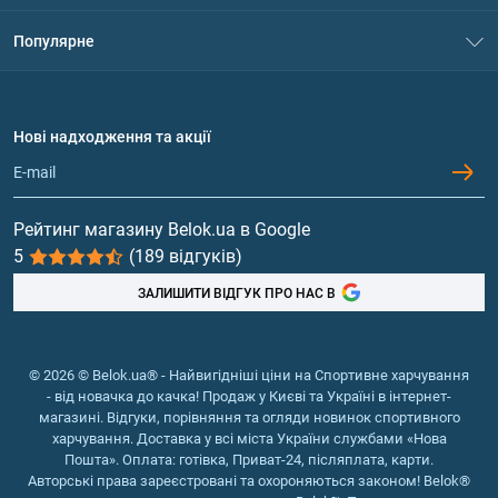
Контакти
Система знижок
Популярне
Політика конфіденційності
Доставка і оплата
Амінокислоти
Договір приєднання
Питання та відповіді
Протеїн
Нові надходження та акції
Обмін та повернення
Контакти та адреси магазинів
Гейнери
Вітаміни та мінерали
Рейтинг магазину Belok.ua в Google
5
(189 відгуків)
Риб'ячий жир, жирні кислоти
ЗАЛИШИТИ ВІДГУК ПРО НАС В
© 2026 © Belok.ua® - Найвигідніші ціни на Спортивне харчування
- від новачка до качка! Продаж у Києві та Україні в інтернет-
магазині. Відгуки, порівняння та огляди новинок спортивного
харчування. Доставка у всі міста України службами «Нова
Пошта». Оплата: готівка, Приват-24, післяплата, карти.
Авторські права зареєстровані та охороняються законом! Belok®