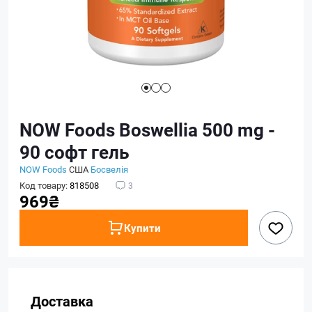
NOW Foods Boswellia 500 mg -
90 софт гель
NOW Foods
США
Босвелія
Код товару:
818508
3
969₴
Купити
Доставка