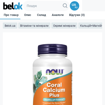
UA
RU
Про товар
Опис
Склад
Аналоги
Відгуки (0)
Belok.ua
Вітаміни та мінерали
Окремі мінерали
Кальцій+Магній+