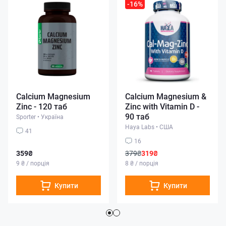
-16%
Calcium Magnesium
Calcium Magnesium &
Zinc - 120 таб
Zinc with Vitamin D -
90 таб
Sporter
•
Україна
Haya Labs
•
США
41
16
359₴
379₴
319₴
9 ₴ / порція
8 ₴ / порція
Купити
Купити