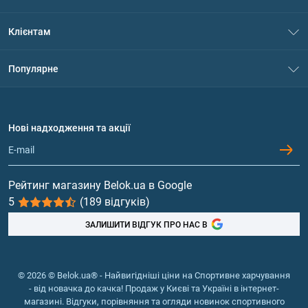
Про нас
Клієнтам
Контакти
Система знижок
Популярне
Політика конфіденційності
Доставка і оплата
Амінокислоти
Договір приєднання
Питання та відповіді
Протеїн
Нові надходження та акції
Обмін та повернення
Контакти та адреси магазинів
Гейнери
Вітаміни та мінерали
Рейтинг магазину Belok.ua в Google
5
(189 відгуків)
Риб'ячий жир, жирні кислоти
ЗАЛИШИТИ ВІДГУК ПРО НАС В
© 2026 © Belok.ua® - Найвигідніші ціни на Спортивне харчування
- від новачка до качка! Продаж у Києві та Україні в інтернет-
магазині. Відгуки, порівняння та огляди новинок спортивного