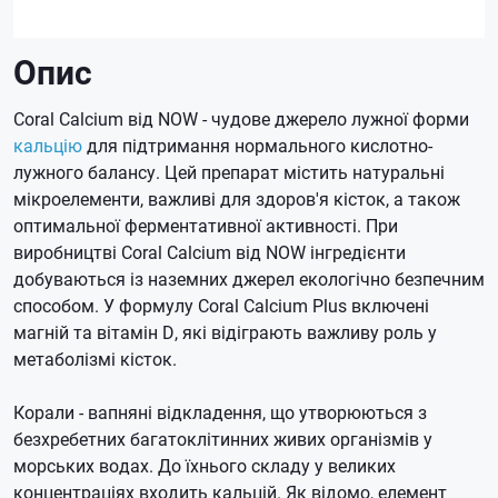
Опис
Coral Calcium від NOW - чудове джерело лужної форми
кальцію
для підтримання нормального кислотно-
лужного балансу.
Цей препарат містить натуральні
мікроелементи, важливі для здоров'я кісток, а також
оптимальної ферментативної активності.
При
виробництві Coral Calcium від NOW інгредієнти
добуваються із наземних джерел екологічно безпечним
способом.
У формулу Coral Calcium Plus включені
магній та вітамін D, які відіграють важливу роль у
метаболізмі кісток.
Корали - вапняні відкладення, що утворюються з
безхребетних багатоклітинних живих організмів у
морських водах.
До їхнього складу у великих
концентраціях входить кальцій.
Як відомо, елемент