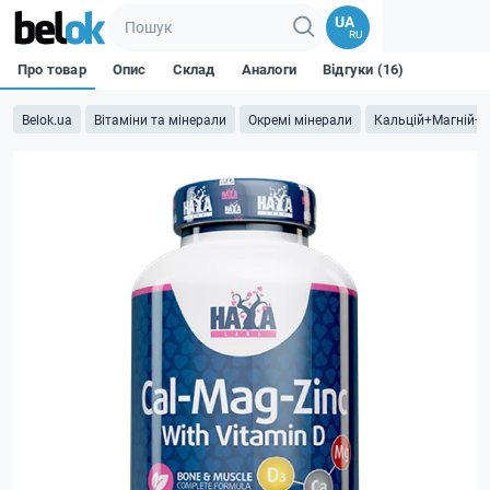
UA
RU
Про товар
Опис
Склад
Аналоги
Відгуки (16)
Belok.ua
Вітаміни та мінерали
Окремі мінерали
Кальцій+Магній+