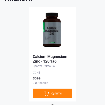
Calcium Magnesium
Zinc - 120 таб
Sporter
•
Україна
41
359₴
9 ₴ / порція
Купити