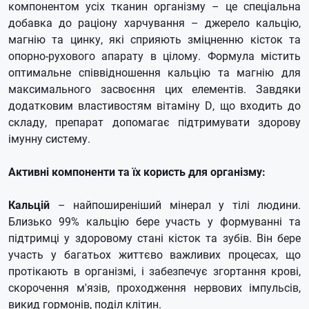
компонентом усіх тканин організму – це спеціальна
добавка до раціону харчування – джерело кальцію,
магнію та цинку, які сприяють зміцненню кісток та
опорно-рухового апарату в цілому. Формула містить
оптимальне співвідношення кальцію та магнію для
максимального засвоєння цих елементів. Завдяки
додатковим властивостям вітаміну D, що входить до
складу, препарат допомагає підтримувати здорову
імунну систему.
Активні компоненти та їх користь для організму:
Кальцій
– найпоширеніший мінерал у тілі людини.
Близько 99% кальцію бере участь у формуванні та
підтримці у здоровому стані кісток та зубів. Він бере
участь у багатьох життєво важливих процесах, що
протікають в організмі, і забезпечує згортання крові,
скорочення м'язів, проходження нервових імпульсів,
викид гормонів, поділ клітин.