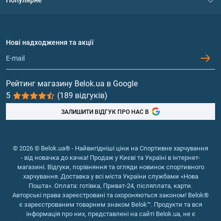
Політика конфіденційності
Доставка і оплата
Амінокислоти
Договір приєднання
Питання та відповіді
Протеїн
Нові надходження та акції
Обмін та повернення
Контакти та адреси магазинів
Гейнери
Вітаміни та мінерали
Рейтинг магазину Belok.ua в Google
5
(189 відгуків)
Риб'ячий жир, жирні кислоти
ЗАЛИШИТИ ВІДГУК ПРО НАС В
© 2026 © Belok.ua® - Найвигідніші ціни на Спортивне харчування
- від новачка до качка! Продаж у Києві та Україні в інтернет-
магазині. Відгуки, порівняння та огляди новинок спортивного
харчування. Доставка у всі міста України службами «Нова
Пошта». Оплата: готівка, Приват-24, післяплата, карти.
Авторські права зареєстровані та охороняються законом! Belok®
є зареєстрованим товарним знаком Belok™. Продукти та вся
інформація про них, представлені на сайті Belok.ua, не є