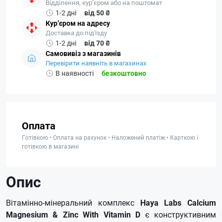
Відділення, кур’єром або на поштомат
1-2 дні
від 50 ₴
Кур’єром на адресу
Доставка до під'їзду
1-2 дні
від 70 ₴
Самовивіз з магазинів
Перевірити наявніть в магазинах
В наявності
безкоштовно
Оплата
Готівкою • Оплата на рахунок • Наложений платіж • Карткою і
готівкою в магазині
Опис
Вітамінно-мінеральний комплекс
Haya Labs Calcium
Magnesium & Zinc With Vitamin D
є конструктивним