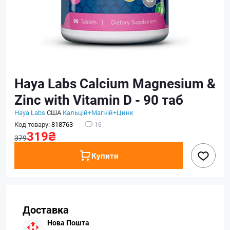
Haya Labs Calcium Magnesium &
Zinc with Vitamin D - 90 таб
Haya Labs
США
Кальцій+Магній+Цинк
Код товару:
818763
16
319₴
379
Купити
Доставка
Нова Пошта