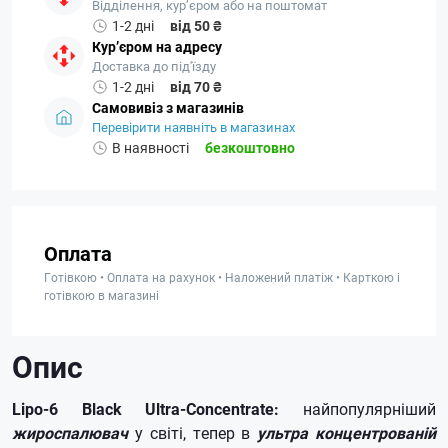
Відділення, кур’єром або на поштомат
1-2 дні
від 50 ₴
Кур’єром на адресу
Доставка до під'їзду
1-2 дні
від 70 ₴
Самовивіз з магазинів
Перевірити наявніть в магазинах
В наявності
безкоштовно
Оплата
Готівкою • Оплата на рахунок • Наложений платіж • Карткою і
готівкою в магазині
Опис
Lipo-6 Black Ultra-Concentrate:
найпопулярніший
жироспалювач
у світі, тепер в
ультра концентрованій