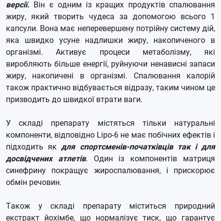
версії.
Він є одним із кращих продуктів спалювання
жиру, який творить чудеса за допомогою всього 1
капсули. Вона має неперевершену потрійну систему дій,
яка швидко усуне надлишки жиру, накопиченого в
організмі. Активує процеси метаболізму, які
виробляють більше енергії, руйнуючи ненависні запаси
жиру, накопичені в організмі. Спалювання калорій
також практично відбувається відразу, таким чином це
призводить до швидкої втрати ваги.
У складі препарату містяться тільки натуральні
компоненти, відповідно Lipo-6 не має побічних ефектів і
підходить як
для спортсменів-початківців так і для
досвідчених атлетів
. Один із компонентів матриця
синефрину покращує жироспалювання, і прискорює
обмін речовин.
Також у складі препарату міститься природний
екстракт йохімбе, що нормалізує тиск, що гарантує