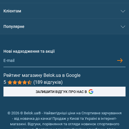
Про нас
Клієнтам
Контакти
Система знижок
Популярне
Політика конфіденційності
Доставка і оплата
Амінокислоти
Договір приєднання
Питання та відповіді
Протеїн
Нові надходження та акції
Обмін та повернення
Контакти та адреси магазинів
Гейнери
Вітаміни та мінерали
Рейтинг магазину Belok.ua в Google
5
(189 відгуків)
Риб'ячий жир, жирні кислоти
ЗАЛИШИТИ ВІДГУК ПРО НАС В
© 2026 © Belok.ua® - Найвигідніші ціни на Спортивне харчування
- від новачка до качка! Продаж у Києві та Україні в інтернет-
магазині. Відгуки, порівняння та огляди новинок спортивного