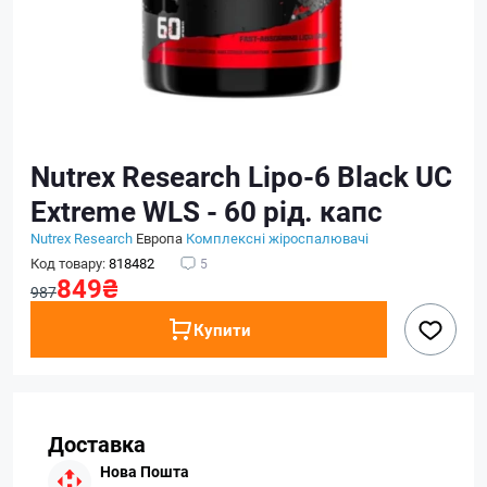
Nutrex Research Lipo-6 Black UC
Extreme WLS - 60 рід. капс
Nutrex Research
Европа
Комплексні жіроспалювачі
Код товару:
818482
5
849₴
987
Купити
Доставка
Нова Пошта