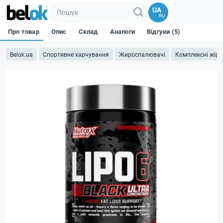
UA
RU
Про товар
Опис
Склад
Аналоги
Відгуки (5)
Belok.ua
Спортивне харчування
Жироспалювачі
Комплексні жір