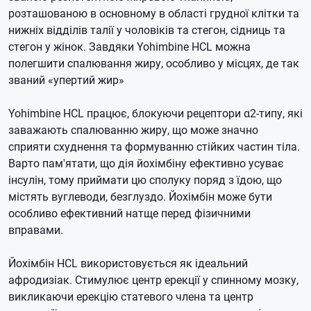
розташованою в основному в області грудної клітки та
нижніх відділів талії у чоловіків та стегон, сідниць та
стегон у жінок. Завдяки Yohimbine HCL можна
полегшити спалювання жиру, особливо у місцях, де так
званий «упертий жир»
Yohimbine HCL працює, блокуючи рецептори α2-типу, які
заважають спалюванню жиру, що може значно
сприяти схуднення та формуванню стійких частин тіла.
Варто пам'ятати, що дія йохімбіну ефективно усуває
інсулін, тому приймати цю сполуку поряд з їдою, що
містять вуглеводи, безглуздо. Йохімбін може бути
особливо ефективний натще перед фізичними
вправами.
Йохімбін HCL використовується як ідеальний
афродизіак. Стимулює центр ерекції у спинному мозку,
викликаючи ерекцію статевого члена та центр