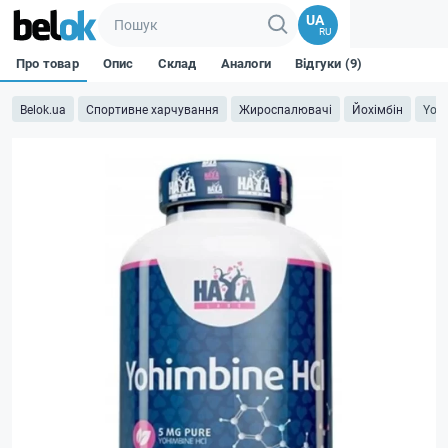
UA
RU
Про товар
Опис
Склад
Аналоги
Відгуки (9)
Belok.ua
Спортивне харчування
Жироспалювачі
Йохімбін
Yohi