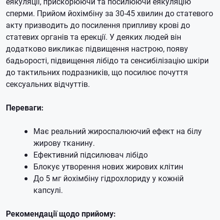
еякуляції, прискорюючи та посилюючи еякуляцію
сперми. Прийом йохімбіну за 30-45 хвилин до статевого
акту призводить до посилення припливу крові до
статевих органів та ерекції. У деяких людей він
додатково викликає підвищення настрою, появу
бадьорості, підвищення лібідо та сенсибілізацію шкіри
до тактильних подразників, що посилює почуття
сексуальних відчуттів.
Переваги:
Має реальний жироспалюючий ефект на білу
жирову тканину.
Ефективний підсилювач лібідо
Блокує утворення нових жирових клітин
До 5 мг йохімбіну гідрохлориду у кожній
капсулі.
Рекомендації щодо прийому: