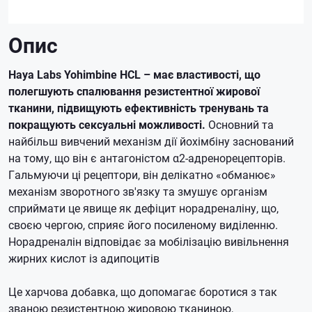
Опис
Haya Labs Yohimbine HCL – має властивості, що
полегшують спалювання резистентної жирової
тканини, підвищують ефективність тренувань та
покращують сексуальні можливості.
Основний та
найбільш вивчений механізм дії йохімбіну заснований
на тому, що він є антагоністом α2-адренорецепторів.
Гальмуючи ці рецептори, він делікатно «обманює»
механізм зворотного зв'язку та змушує організм
сприймати це явище як дефіцит норадреналіну, що,
своєю чергою, сприяє його посиленому виділенню.
Норадреналін відповідає за мобілізацію вивільнення
жирних кислот із адипоцитів
Це харчова добавка, що допомагає боротися з так
званою резистентною жировою тканиною,