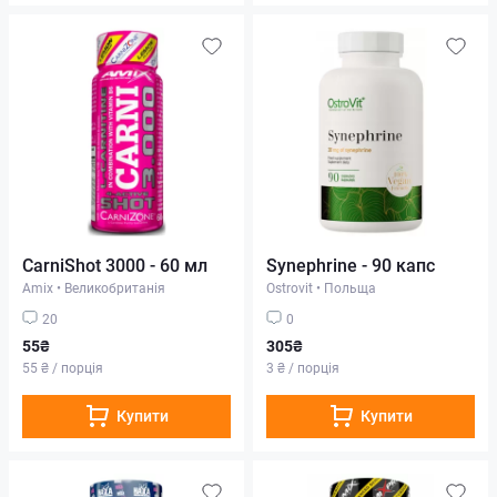
CarniShot 3000 - 60 мл
Synephrine - 90 капс
Amix
•
Великобританія
Ostrovit
•
Польща
20
0
55₴
305₴
55 ₴ / порція
3 ₴ / порція
Купити
Купити