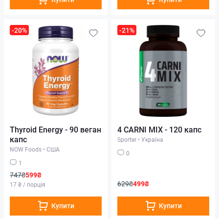
-20%
-21%
Thyroid Energy - 90 веган
4 CARNI MIX - 120 капс
капс
Sporter
•
Україна
NOW Foods
•
США
0
1
747₴
599₴
629₴
499₴
17 ₴ / порція
Купити
Купити