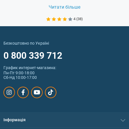
L-к
Читати більше
4 (38)
стимулюють
к
ліпотропіки
розщеплення
жирів
Безкоштовно по Україні
кисл
0 800 339 712
График интернет‑магазина:
Пн-Пт 9:00-18:00
гуа
Сб-Нд 10:00-17:00
підвищують
гід
температуру
ки
термогеніки
тіла,
Інформація
прискорюють