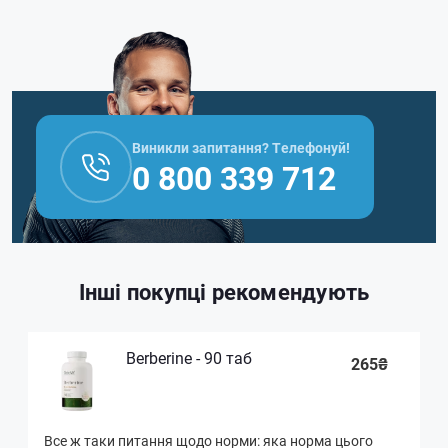
Виникли запитання? Телефонуй!
0 800 339 712
Інші покупці рекомендують
Berberine - 90 таб
265₴
Все ж таки питання щодо норми: яка норма цього