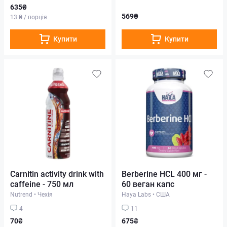
635₴
569₴
13 ₴ / порція
Купити
Купити
Carnitin activity drink with
Berberine HCL 400 мг -
caffeine - 750 мл
60 веган капс
Nutrend
•
Чехія
Haya Labs
•
США
4
11
70₴
675₴