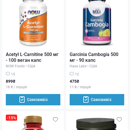
Acetyl L-Carnitine 500 мг
Garcinia Cambogia 500
- 100 веган капс
мг - 90 капс
NOW Foods
•
США
Haya Labs
•
США
15
12
899₴
475₴
18 ₴ / порція
11 ₴ / порція
Самовивіз
Самовивіз
-15%