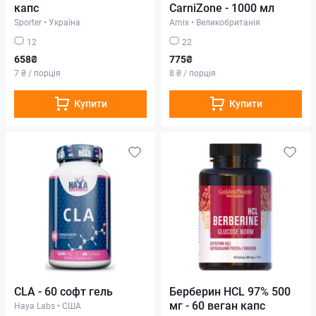
капс
CarniZone - 1000 мл
Sporter
•
Україна
Amix
•
Великобританія
12
22
658₴
775₴
7 ₴ / порція
8 ₴ / порція
Купити
Купити
CLA - 60 софт гель
Берберин HCL 97% 500
мг - 60 веган капс
Haya Labs
•
США