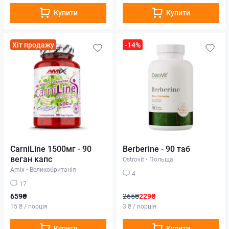
Купити
Купити
Хіт продажу
-14%
CarniLine 1500мг - 90
Berberine - 90 таб
веган капс
Ostrovit
•
Польща
Amix
•
Великобританія
4
17
659₴
265₴
229₴
15 ₴ / порція
3 ₴ / порція
Купити
Купити