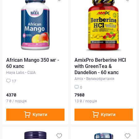
African Mango 350 мг -
AmixPro Berberine HCl
60 капс
with GreenTea &
Dandelion - 60 капс
Haya Labs
•
США
Amix
•
Великобританія
17
0
437₴
798₴
7 ₴ / порція
13 ₴ / порція
Купити
Купити