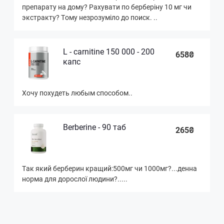
препарату на дому? Рахувати по берберiну 10 мг чи
экстракту? Тому незрозумiло до поиск. ..
L - carnitine 150 000 - 200
658₴
капс
Хочу похудеть любым способом..
Berberine - 90 таб
265₴
Так який берберин кращий:500мг чи 1000мг?...денна
норма для дорослої людини?.....