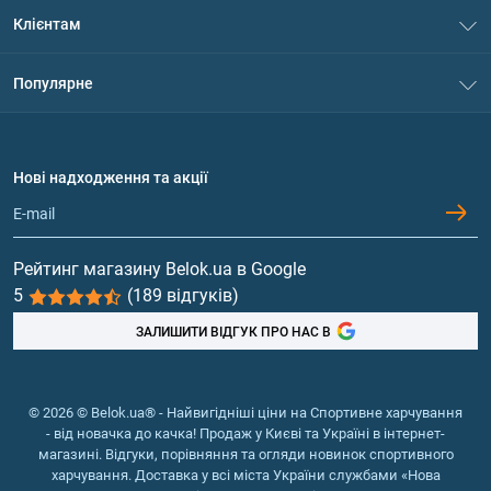
зе
Про нас
метаболізм
Клієнтам
Контакти
Система знижок
Популярне
Політика конфіденційності
Доставка і оплата
Амінокислоти
Договір приєднання
Питання та відповіді
Протеїн
Нові надходження та акції
Обмін та повернення
стимулюють
Контакти та адреси магазинів
коф
Гейнери
адреноміметики
вироблення
Вітаміни та мінерали
Рейтинг магазину Belok.ua в Google
адреналіну
5
(189 відгуків)
Риб'ячий жир, жирні кислоти
ЗАЛИШИТИ ВІДГУК ПРО НАС В
© 2026 © Belok.ua® - Найвигідніші ціни на Спортивне харчування
- від новачка до качка! Продаж у Києві та Україні в інтернет-
пек
магазині. Відгуки, порівняння та огляди новинок спортивного
пригнічують
харчування. Доставка у всі міста України службами «Нова