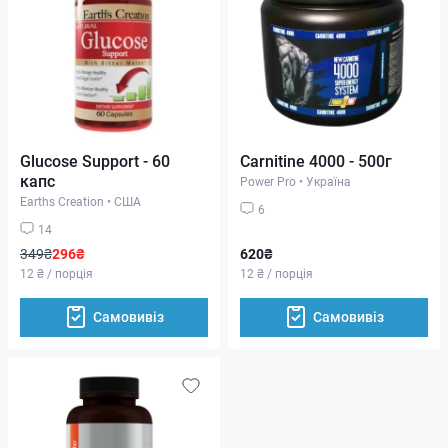
Glucose Support - 60
Carnitine 4000 - 500г
капс
Power Pro
•
Україна
Earths Creation
•
США
6
14
349₴
296₴
620₴
12 ₴ / порція
12 ₴ / порція
Самовивіз
Самовивіз