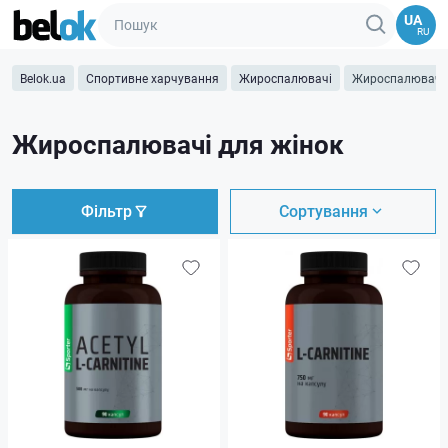
UA
RU
Belok.ua
Спортивне харчування
Жироспалювачі
Жироспалювачі 
Жироспалювачі для жінок
Фільтр
Сортування