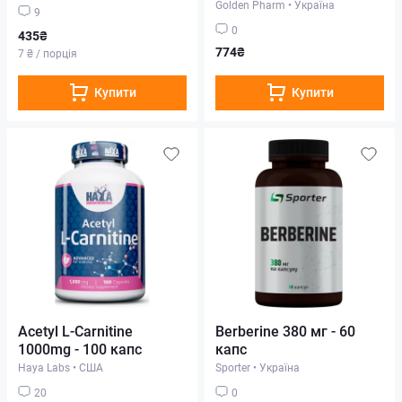
Golden Pharm
•
Україна
9
0
435₴
774₴
7 ₴ / порція
Купити
Купити
Acetyl L-Carnitine
Berberine 380 мг - 60
1000mg - 100 капс
капс
Haya Labs
•
США
Sporter
•
Україна
20
0