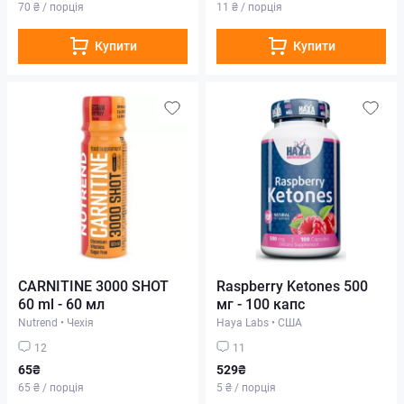
70 ₴ / порція
11 ₴ / порція
Купити
Купити
CARNITINE 3000 SHOT
Raspberry Ketones 500
60 ml - 60 мл
мг - 100 капс
Nutrend
•
Чехія
Haya Labs
•
США
12
11
65₴
529₴
65 ₴ / порція
5 ₴ / порція