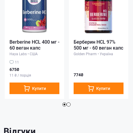
Berberine HCL 400 мг -
Берберин HCL 97%
60 веган капс
500 мг - 60 веган капс
Haya Labs
•
США
Golden Pharm
•
Україна
11
675₴
774₴
11 ₴ / порція
Купити
Купити
Відгуки