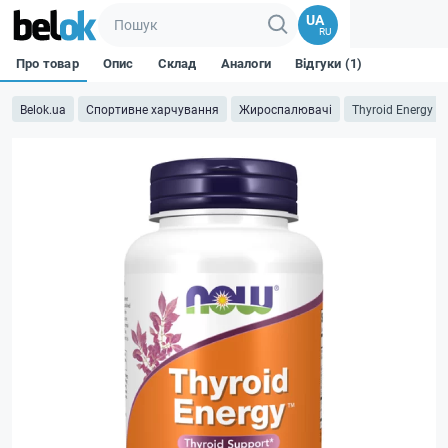
UA
RU
Про товар
Опис
Склад
Аналоги
Відгуки (1)
Belok.ua
Спортивне харчування
Жироспалювачі
Thyroid Energy - 