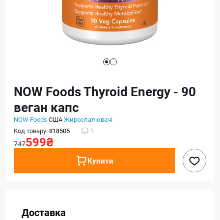
NOW Foods Thyroid Energy - 90
веган капс
NOW Foods
США
Жироспалювачі
Код товару:
818505
1
599₴
747
Купити
Доставка