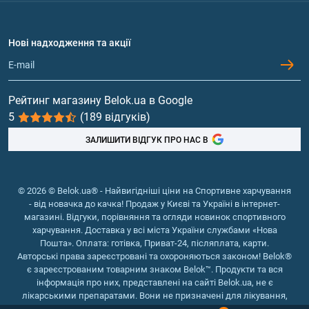
Доставка і оплата
Амінокислоти
Договір приєднання
Питання та відповіді
Протеїн
Нові надходження та акції
Обмін та повернення
Контакти та адреси магазинів
Гейнери
Вітаміни та мінерали
Рейтинг магазину Belok.ua в Google
5
(189 відгуків)
Риб'ячий жир, жирні кислоти
ЗАЛИШИТИ ВІДГУК ПРО НАС В
© 2026 © Belok.ua® - Найвигідніші ціни на Спортивне харчування
- від новачка до качка! Продаж у Києві та Україні в інтернет-
магазині. Відгуки, порівняння та огляди новинок спортивного
харчування. Доставка у всі міста України службами «Нова
Пошта». Оплата: готівка, Приват-24, післяплата, карти.
Авторські права зареєстровані та охороняються законом! Belok®
є зареєстрованим товарним знаком Belok™. Продукти та вся
інформація про них, представлені на сайті Belok.ua, не є
лікарськими препаратами. Вони не призначені для лікування,
зняття симптомів та запобігання хворобам.