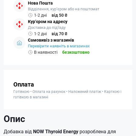
Нова Пошта
Відділення, кур’єром або на поштомат
1-2 дні
від 50 ₴
Кур’єром на адресу
Доставка до під'їзду
1-2 дні
від 70 ₴
Самовивіз з магазинів
Перевірити наявніть в магазинах
В наявності
безкоштовно
Оплата
Готівкою • Оплата на рахунок • Наложений платіж • Карткою і
готівкою в магазині
Опис
Добавка від
NOW Thyroid Energy
розроблена для