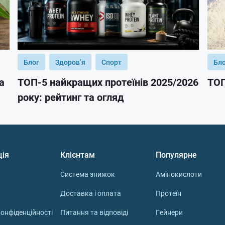
Блог
Здоров’я
Спорт
Бл
а
ТОП-5 найкращих протеїнів 2025/2026
ТОП
року: рейтинг та огляд
ція
Клієнтам
Популярне
Система знижок
Амінокислоти
Доставка і оплата
Протеїн
онфіденційності
Питання та відповіді
Гейнери