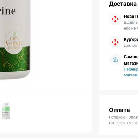
Доставка
Нова 
Відділе
або на
Кур’єр
Доставк
Самови
магази
Перевір
магази
Оплата
Готівкою • Опла
готівкою в мага