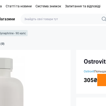
та
Статті та новини
Система знижок
Запитання та відповіді
агазини
Synephrine - 90 капс
 (0)
Ostrovi
Ostrovit
Польща
305₴