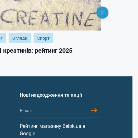
ог
Огляди
Спорт
Блог
Огл
 креатинів: рейтинг 2025
ТОП гейнер
Нові надходження та акції
Рейтинг магазину Belok.ua в
Google