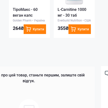
ТіроМакс - 60
L-Carnitine 1000
веган капс
мг - 30 таб
Golden Pharm
•
Україна
Everbuild Nutrition
•
США
264₴
355₴
Купити
Купити
 про цей товар, станьте першим, залиште свій
відгук.