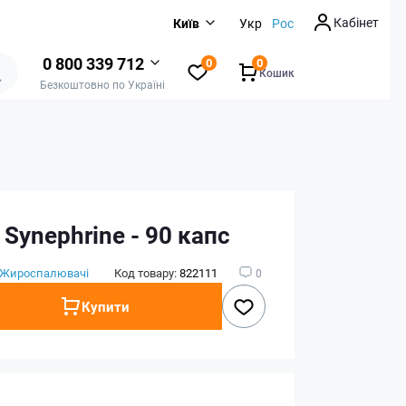
Кабінет
Київ
Укр
Рос
0 800 339 712
0
0
Кошик
Безкоштовно по Україні
t Synephrine - 90 капс
Жироспалювачі
Код товару:
822111
0
Купити