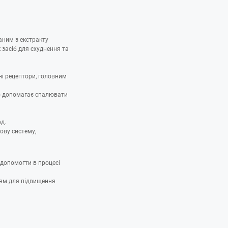
аним з екстракту
 засіб для схуднення та
чні рецептори, головним
о допомагає спалювати
д.
ову систему,
 допомогти в процесі
ням для підвищення