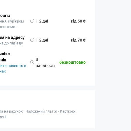
Пошта
1-2 дні
від 50 ₴
ння, кур’єром
 поштомат
ом на адресу
1-2 дні
від 70 ₴
а до під'їзду
віз з
В
нів
безкоштовно
наявності
ити наявніть в
нах
та на рахунок • Наложений платіж • Карткою і
зині