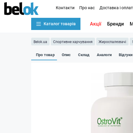
Контакти
Про нас
Доставка і опла
Акції
Бренди
М
Каталог товарів
Belok.ua
Спортивне харчування
Жироспалювачі
Про товар
Опис
Склад
Аналоги
Відгуки