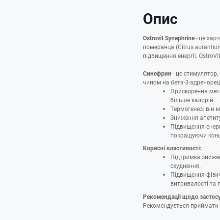
Опис
Ostrovit Synephrine
- це хар
померанца (Citrus aurantiu
підвищення енергії. OstroV
Синефрин
- це стимулятор,
чином на бета-3-адренорец
Прискорення мет
більше калорій.
Термогенез: він 
Зниження апетиту
Підвищення енерг
покращуючи конце
Корисні властивості:
Підтримка знижен
схуднення.
Підвищення фізи
витривалості та 
Рекомендації щодо застос
Рекомендується приймати 1