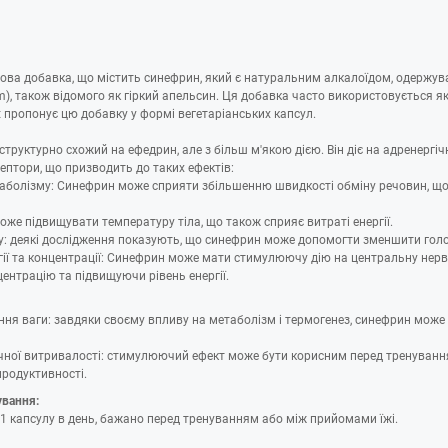
чова добавка, що містить синефрин, який є натуральним алкалоїдом, одержув
m), також відомого як гіркий апельсин. Ця добавка часто використовується як
it пропонує цю добавку у формі вегетаріанських капсул.
 структурно схожий на ефедрин, але з більш м'якою дією. Він діє на адренергі
ептори, що призводить до таких ефектів:
аболізму: Синефрин може сприяти збільшенню швидкості обміну речовин, щ
може підвищувати температуру тіла, що також сприяє витраті енергії.
: деякі дослідження показують, що синефрин може допомогти зменшити голо
ії та концентрації: Синефрин може мати стимулюючу дію на центральну нерв
нтрацію та підвищуючи рівень енергії.
ня ваги: завдяки своєму впливу на метаболізм і термогенез, синефрин може
чної витривалості: стимулюючий ефект може бути корисним перед тренуван
продуктивності.
ування:
 капсулу в день, бажано перед тренуванням або між прийомами їжі.