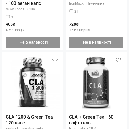
- 100 веган капс
IronMaxx
•
Німеччина
NOW Foods
•
США
21
3
405₴
728₴
4 ₴ / порція
17 ₴ / порція
Не в наявності
Не в наявності
CLA 1200 & Green Tea -
CLA + Green Tea - 60
120 капс
софт гель
Amix
•
Великобританія
Haya Labs
•
США