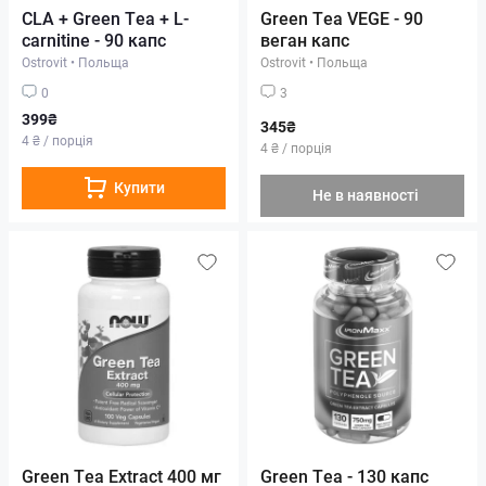
CLA + Green Tea + L-
Green Tea VEGE - 90
carnitine - 90 капс
веган капс
Ostrovit
•
Польща
Ostrovit
•
Польща
0
3
399₴
345₴
4 ₴ / порція
4 ₴ / порція
Купити
Не в наявності
Green Tea Extract 400 мг
Green Tea - 130 капс