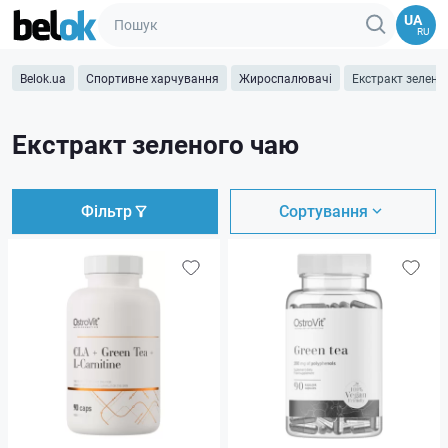
UA
RU
Belok.ua
Спортивне харчування
Жироспалювачі
Екстракт зелено
Екстракт зеленого чаю
Фільтр
Сортування