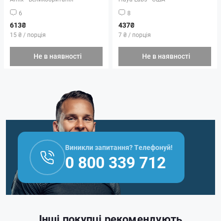
6
8
613₴
437₴
15 ₴ / порція
7 ₴ / порція
Не в наявності
Не в наявності
Виникли запитання? Телефонуй!
0 800 339 712
Інші покупці рекомендують