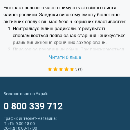
Екстракт зеленого чаю отримують зі свіжого листя
чайної рослини. Завдяки високому вмісту біологічно
активних сполук він має безліч корисних властивостей:
Нейтралізує вільні радикали. У результаті
сповільнюється поява ознак старіння і знижується
ризик виникнення хронічних захворювань.
Прискорює речовинний обмін. Так прискорюється
жироспалювання — особливо, якщо додати фізичну
Читати більше
активність. З цієї причини green tea ekstrakt часто
5 (1)
зустрічається в добавках для схуднення.
Зміцнює імунітет. Концентрат зеленого чаю
багатий вітамінами й антиоксидантами, завдяки
чому підвищує здатність організму чинити опір
Безкоштовно по Україні
інфекціям і допомагає швидше одужувати.
0 800 339 712
Знижує рівень холестерину. Заодно зелений чай
екстракт підвищує рівень хорошого холестерину,
График интернет‑магазина:
тим самим підтримуючи здоров'я серцево-судинної
Пн-Пт 9:00-18:00
системи.
Сб-Нд 10:00-17:00