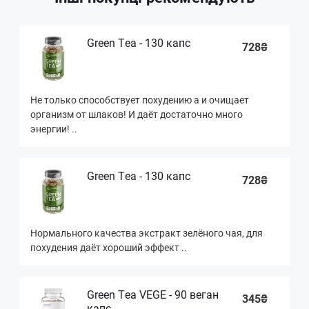
Green Tea - 130 капс
728₴
Не только способствует похудению а и очищает
организм от шлаков! И даёт достаточно много
энергии! ..
Green Tea - 130 капс
728₴
Нормального качества экстракт зелёного чая, для
похудения даёт хороший эффект ..
Green Tea VEGE - 90 веган
345₴
капс