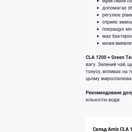
ефективне по
допомагає зб
регулює ріве
сприяє змен
покращує мін
має бактеріо
може виявлят
CLA 1200 + Green Te
вагу. Зелений чай, 
тонусу, впливає на т
цьому жироспалюван
Рекомендоване доз
кількістю води.
Склад Amix CLA 1