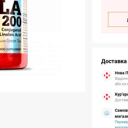
Доставка
Нова 
Відділе
або на
Кур’єр
Доставк
Самови
магази
Перевір
магази