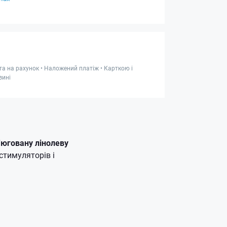
та на рахунок • Наложений платіж • Карткою і
зині
'юговану лінолеву
стимуляторів і