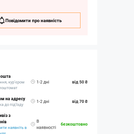
Повідомити про наявність
Пошта
1-2 дні
від 50 ₴
ння, кур’єром
 поштомат
ом на адресу
1-2 дні
від 70 ₴
а до під'їзду
віз з
В
нів
безкоштовно
наявності
ити наявніть в
нах