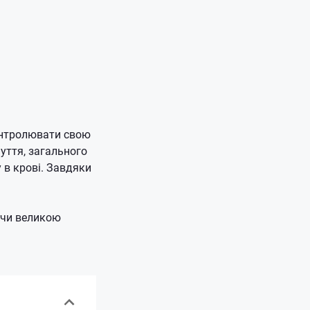
контролювати свою
уття, загального
 в крові. Завдяки
ючи великою