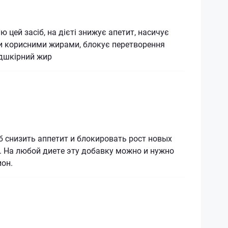
 цей засіб, на дієті знижує апетит, насичує
и корисними жирами, блокує перетворення
ідшкірний жир
 снизить аппетит и блокировать рост новых
. На любой диете эту добавку можно и нужно
он.