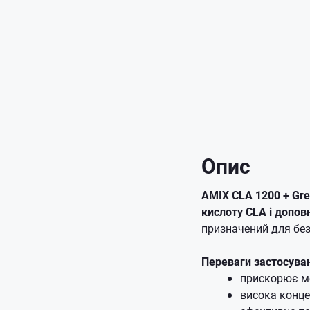
Опис
AMIX CLA 1200 + Gre
кислоту CLA і допо
призначений для без
Переваги застосува
прискорює м
висока конце