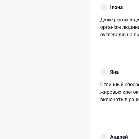
Ілона
Дуже рекомендую
організм людин
вуглеводів на п
Яна
Отличный способ
жировых клеток
включать в раци
Андрей