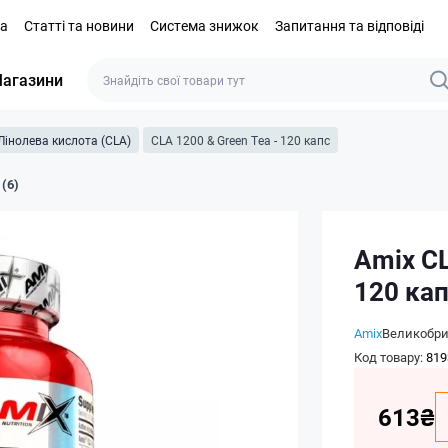
та
Статті та новини
Система знижок
Запитання та відповіді
агазини
Лінолева кислота (CLA)
CLA 1200 & Green Tea - 120 капс
 (6)
Amix CL
120 ка
Amix
Великобри
Код товару:
819
613₴