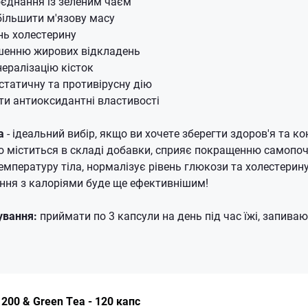
єднання із зеленим чаєм
ільшити м'язову масу
нь холестерину
шенню жирових відкладень
ералізацію кісток
статичну та противірусну дію
и антиоксидантні властивості
a
- ідеальний вибір, якщо ви хочете зберегти здоров'я та 
що міститься в складі добавки, сприяє покращенню самопоч
емпературу тіла, нормалізує рівень глюкози та холестерину
ня з калоріями буде ще ефективнішим!
ування:
приймати по 3 капсули на день під час їжі, запива
200 & Green Tea - 120 капс