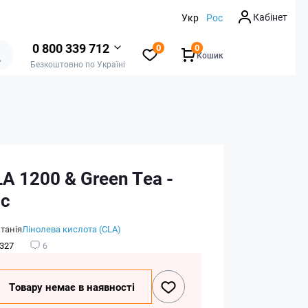
Кабінет
Укр
Рос
0 800 339 712
0
0
Кошик
Безкоштовно по Україні
A 1200 & Green Tea -
пс
танія
Лінолева кислота (CLA)
327
6
Товару немає в наявності