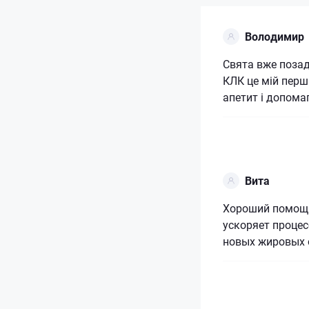
Володимир
Свята вже позад
КЛК це мій перш
апетит і допома
Вита
Хороший помощни
ускоряет проце
новых жировых 