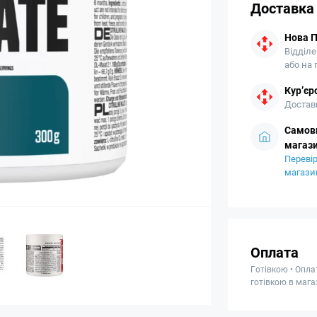
Доставка
Нова 
Відділе
або на
Кур’єр
Доставк
Самови
магази
Перевір
магази
Оплата
Готівкою • Опла
готівкою в мага