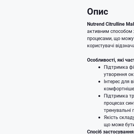
Опис
Nutrend Citrulline Ma
активним способом ж
процесами, що можут
користувачі відзнач
Особливості, які час
Підтримка фі
утворення ок
Інтерес для 
комфортніше 
Підтримка тр
процесах син
тренувальні 
Якість склад
що може бут
Спосіб застосування