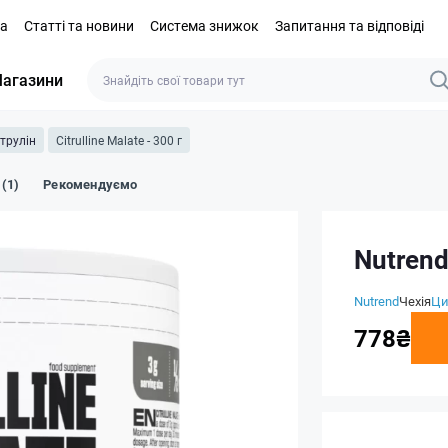
та
Статті та новини
Система знижок
Запитання та відповіді
агазини
трулін
Citrulline Malate - 300 г
 (1)
Рекомендуємо
Nutrend 
Nutrend
Чехія
Ци
778₴