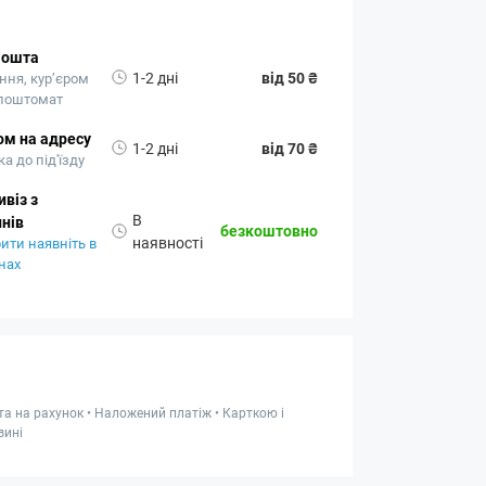
Пошта
1-2 дні
від 50 ₴
ння, кур’єром
 поштомат
ом на адресу
1-2 дні
від 70 ₴
а до під'їзду
віз з
В
нів
безкоштовно
наявності
ити наявніть в
нах
та на рахунок • Наложений платіж • Карткою і
зині