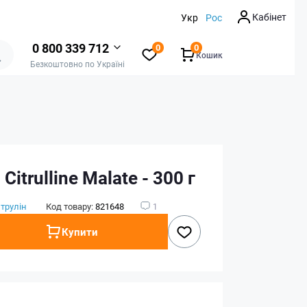
Кабінет
Укр
Рос
0 800 339 712
0
0
Кошик
Безкоштовно по Україні
Citrulline Malate - 300 г
трулін
Код товару:
821648
1
Купити