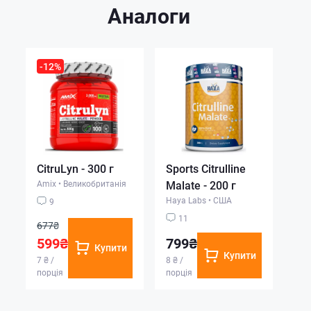
Аналоги
-12%
CitruLyn - 300 г
Sports Citrulline
Amix
•
Великобританія
Malate - 200 г
Haya Labs
•
США
9
11
677₴
599₴
799₴
Купити
Купити
7 ₴ /
8 ₴ /
порція
порція