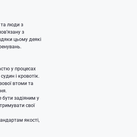
 та люди з
ов’язану з
вдяки цьому деякі
ренувань.
астю у процесах
судин і кровотік.
зової втоми та
ня.
 бути задіяним у
дтримувати свої
тандартам якості,