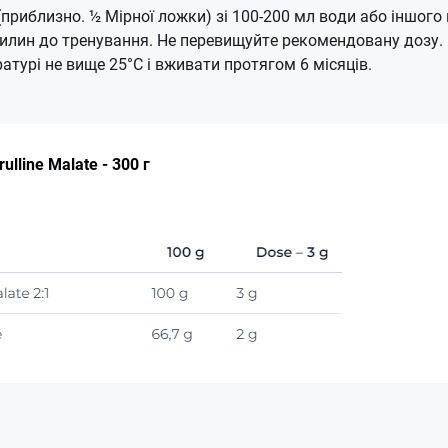
 (приблизно. ½ Мірної ложки) зі 100-200 мл води або іншог
хвилин до тренування. Не перевищуйте рекомендовану дозу. 
атурі не вище 25°C і вживати протягом 6 місяців.
ulline Malate - 300 г