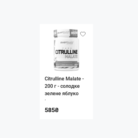
Citrulline Malate -
200 г - солодке
зелене яблуко
•
585₴