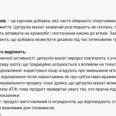
late
— це харчова добавка, яку часто обирають спортсмени
иття. Цитрулін малат зазвичай розглядають як сполуку, п
ь впливати на кровообіг і постачання кисню до м’язів. За
ають, що добавка може бути цікавою під час інтенсивних т
то виділяють:
зичної активності: цитрулін малат нерідко пов’язують з уч
сиду азоту, що традиційно асоціюється з впливом на тонус 
відновлення: користувачі іноді згадують про зменшення м’я
відновлення після навантажень як про суб’єктивні вражен
енувального процесу: існує думка, що цитрулін малат може
тезу АТФ, тому продукт привертає увагу тих, хто прагне пі
показники.
у: продукт виготовлений із інгредієнтів, що відповідають с
и важливим для споживачів.
: