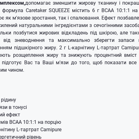
мплексом,
допомагає зменшити жирову тканину і покра
 формула Caretaker SQUEEZE містить 6 г BCAA 10:1:1 на
ює як м'язове зростання, так і спалювання.
Ефект позбавле
силений натуральними інгредієнтами з сечогінними засо
льки позбутися жирових відкладень під шкірою, але т
м від зневоднення та максимально зберегти запаси
нням підшкірного жиру.
2 г L-карнітину L-тартрат Carnipu
юють розщеплення жиру та знижують процентний вміст ж
 підготує Вас та Ваші м'язи до того, щоб показати все
ним чином.
 рідину
язи в тонусі
ий ефект
амів BCAA 10:1:1 на порцію
нітину L-тартрат Carnipure
ргетичний рівень