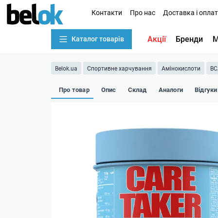
Контакти
Про нас
Доставка і опла
Акції
Бренди
М
Каталог товарів
Belok.ua
Спортивне харчування
Амінокислоти
BC
Про товар
Опис
Склад
Аналоги
Відгуки