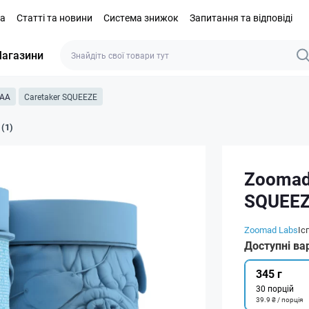
та
Статті та новини
Система знижок
Запитання та відповіді
агазини
AA
Caretaker SQUEEZE
 (1)
Zoomad 
SQUEE
Zoomad Labs
Іс
Доступні ва
345 г
30 порцій
39.9 ₴ / порція