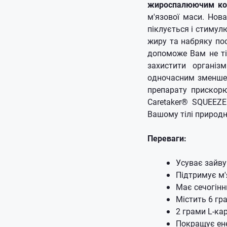
жироспалюючим ко
м'язової маси.
Нова
піклується і стимул
жиру та набряку по
допоможе Вам не ті
захистити організ
одночасним зменше
препарату прискор
Caretaker® SQUEEZE
Вашому тілі природ
Переваги:
Усуває зайву
Підтримує м'
Має сечогінн
Містить 6 гр
2 грами L-кар
Покращує ене