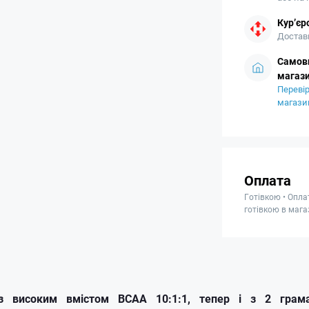
Кур’єр
Доставк
Самови
магази
Перевір
магази
Оплата
Готівкою • Опла
готівкою в мага
з високим вмістом BCAA 10:1:1, тепер і з 2 грама