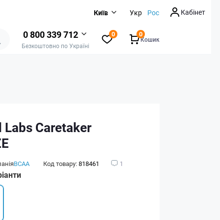
Кабінет
Київ
Укр
Рос
0 800 339 712
0
0
Кошик
Безкоштовно по Україні
Labs Caretaker
ZE
панія
BCAA
Код товару:
818461
1
ріанти