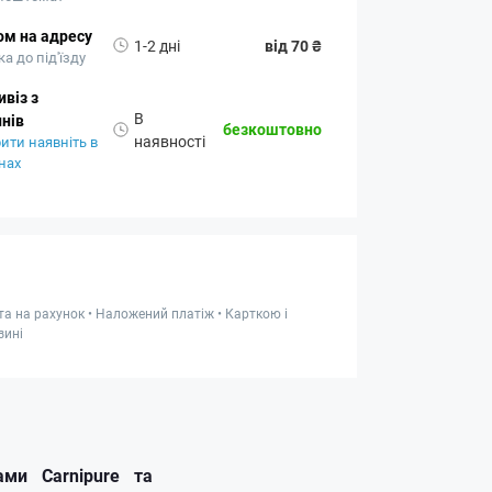
ом на адресу
1-2 дні
від 70 ₴
а до під'їзду
віз з
В
нів
безкоштовно
наявності
ити наявніть в
нах
та на рахунок • Наложений платіж • Карткою і
зині
ми Carnipure та