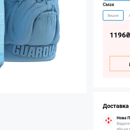
Смак
Вишня
1196
Доставка
Нова 
Відділе
або на