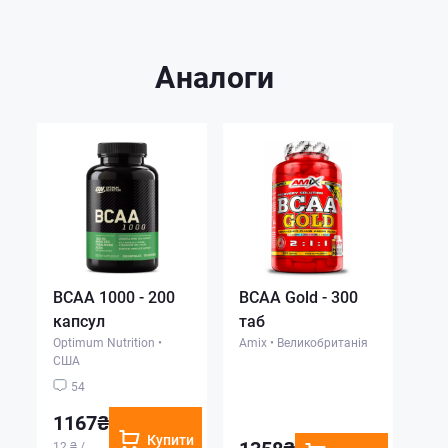
Аналоги
BCAA 1000 - 200
BCAA Gold - 300
капсул
таб
Optimum Nutrition
•
Amix
•
Великобританія
США
54
1167₴
Купити
1358₴
12 ₴ /