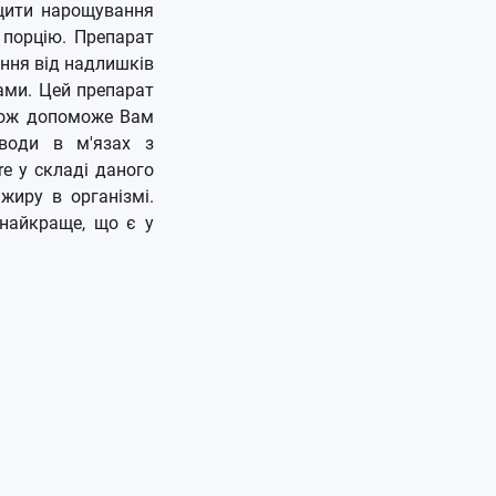
щити нарощування
 порцію.
Препарат
ння від надлишків
бами.
Цей препарат
акож допоможе Вам
 води в м'язах з
re у складі даного
иру в організмі.
 найкраще, що є у