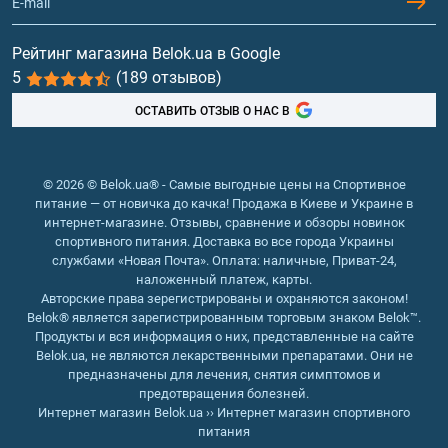
Гейнеры
Витамины и минералы
Рейтинг магазина Belok.ua в Google
5
(189 отзывов)
Рыбий жир, жирные кислоты
ОСТАВИТЬ ОТЗЫВ О НАС В
© 2026 © Belok.ua® - Самые выгодные цены на Спортивное
питание — от новичка до качка! Продажа в Киеве и Украине в
интернет-магазине. Отзывы, сравнение и обзоры новинок
спортивного питания. Доставка во все города Украины
службами «Новая Почта». Оплата: наличные, Приват-24,
наложенный платеж, карты.
Авторские права зерегистрированы и охраняются законом!
Belok® является зарегистрированным торговым знаком Belok™.
Продукты и вся информация о них, представленные на сайте
Belok.ua, не являются лекарственными препаратами. Они не
предназначены для лечения, снятия симптомов и
предотвращения болезней.
Интернет магазин Belok.ua
››
Интернет магазин спортивного
питания