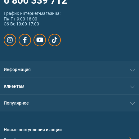
График интернет‑магазина:
Пн-Пт 9:00-18:00
Сб-Вс 10:00-17:00
Информация
О нас
Клиентам
Контакты
Система скидок
Популярное
Политика конфиденциальности
Доставка и оплата
Аминокислоты
Договор присоединения
Вопросы и ответы
Протеин
Новые поступления и акции
Обмен и возврат
Контакты и адреса магазинов